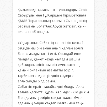
Қызылорда қаласының тұрғындары Серік
Сабырұлы мен Гүлбаршын Пірімбетоваға
ҚМДБ Төрағасының сәлемін Сыр өңірінің
бас имамы Болатбек Абуов жеткізіп, сый-
сияпат табыстады.
«Ұлдарыңыз Сәбиттің кешегі кішкентай
сәбидің өмірін аман алып қалған ерлігі
баршамызды тәнті етті. Осындай елге
пайдалы, қажет кезде жылдам шешім
қабылдап, өзінің өмірін емес, өзгенің
қамын ойлайтын азаматты өсіріп,
тәрбиелегендеріңіз үшін сіздерге
алғысымды білдіремін.
Сәбиттің ерлігі талайға үлгі болды. Алла
Тағала қасиетті Құран Кәрімде: «Кім де кім
бір адамның өмірін сақтап қалса, бүкіл
адамның өмірін сақтап қалғанмен тең»