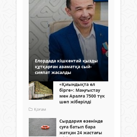
Елордада кішкентай қызды
құтқарған азаматқа сый-
сияпат жасалды
«Қиындықта ел
бірге»: Маңғыстау
мен Аралға 7500 түк
шөп жіберілді
Қоғам
Сырдария өзенінде
суға батып бара
жатқан 24 жастағы