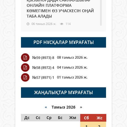
ОНЛАЙН ПЛАТФОРМА
КӨМЕГІМЕН ӨЗ УЧАСКЕСІН ОҢАЙ
ТАБА АЛАДЫ
06 тамыз 2026 ж.
114
Open Air: Қызылорда облысы
PDF НҰСҚАЛАР МҰРАҒАТЫ
полиция департаменті 20
мыңнан астам көрерменнің
қауіпсіздігін қамтамасыз етті
08 тамыз 2026 ж.
№59 (8973) 8
06 тамыз 2026 ж.
144
04 тамыз 2026 ж.
№58 (8972) 4
Wi-Fi ҚАБЫРҒА АРҚЫЛЫ ҚАЛАЙ
01 тамыз 2026 ж.
№57 (8971) 1
ӨТЕДІ?
06 тамыз 2026 ж.
289
ЖАҢАЛЫҚТАР МҰРАҒАТЫ
Как могут проголосовать
граждане Казахстана,
«
Тамыз 2026 »
находящиеся за рубежом?
Дс
Сс
Ср
Бс
Жм
Сб
Жс
05 тамыз 2026 ж.
169
1
2