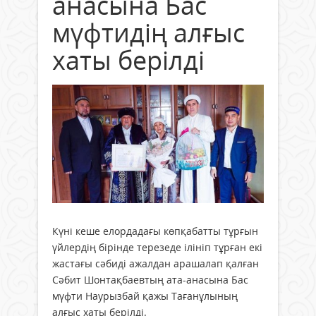
анасына Бас
мүфтидің алғыс
хаты берілді
Күні кеше елордадағы көпқабатты тұрғын
үйлердің бірінде терезеде ілініп тұрған екі
жастағы сәбиді ажалдан арашалап қалған
Сәбит Шонтақбаевтың ата-анасына Бас
мүфти Наурызбай қажы Тағанұлының
алғыс хаты берілді.