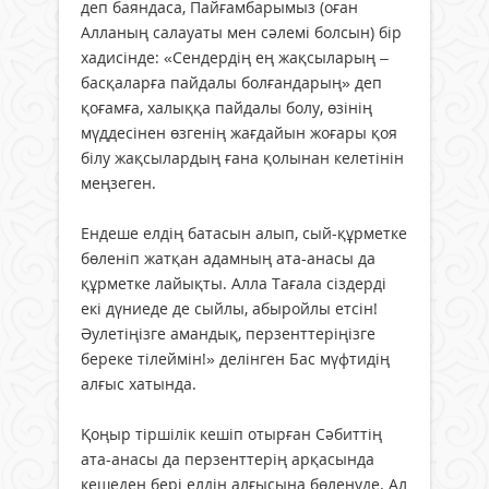
деп баяндаса, Пайғамбарымыз (оған
Алланың салауаты мен сәлемі болсын) бір
хадисінде: «Сендердің ең жақсыларың –
басқаларға пайдалы болғандарың» деп
қоғамға, халыққа пайдалы болу, өзінің
мүддесінен өзгенің жағдайын жоғары қоя
білу жақсылардың ғана қолынан келетінін
меңзеген.
Ендеше елдің батасын алып, сый-құрметке
бөленіп жатқан адамның ата-анасы да
құрметке лайықты. Алла Тағала сіздерді
екі дүниеде де сыйлы, абыройлы етсін!
Әулетіңізге амандық, перзенттеріңізге
береке тілеймін!» делінген Бас мүфтидің
алғыс хатында.
Қоңыр тіршілік кешіп отырған Сәбиттің
ата-анасы да перзенттерің арқасында
кешеден бері елдің алғысына бөленуде. Ал