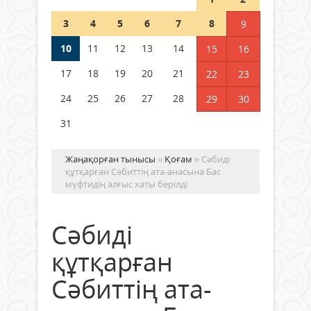
Шетелде жүрген Қазақстан
3
4
5
6
7
8
9
азаматтары қалай дауыс бере
алады?
10
11
12
13
14
15
16
05 тамыз 2026 ж.
181
17
18
19
20
21
22
23
24
25
26
27
28
29
30
31
Жаңақорған тынысы
»
Қоғам
» Сәбиді
құтқарған Сәбиттің ата-анасына Бас
мүфтидің алғыс хаты берілді
Сәбиді
құтқарған
Сәбиттің ата-