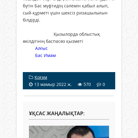
бүгін Бас мүфтидің сәлемін қабыл алып,
сый-құрметі үшін шексіз ризашылығын
білдірді.
Қызылорда облыстық
өкілдігінің баспасөз қызметі
Алғыс
Бас Имам
Қоғам
13 мамыр 2022 ж.
570
0
ҰҚСАС ЖАҢАЛЫҚТАР: