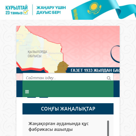
СОҢҒЫ ЖАҢАЛЫҚТАР
Жаңақорған ауданында құс
фабрикасы ашылды