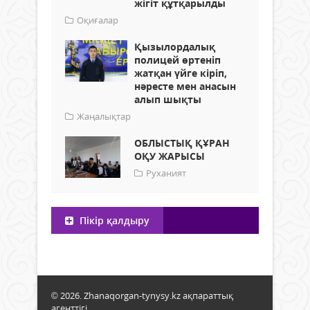
жігіт құтқарылды
Оқиғалар
Қызылордалық
полицей өртеніп
жатқан үйге кіріп,
нәресте мен анасын
алып шықты
Жаңалықтар
ОБЛЫСТЫҚ ҚҰРАН
ОҚУ ЖАРЫСЫ
Руханият
Пікір қалдыру
© 2026. Zhanaqorgan-tynysy.kz ақпараттық
агенттігі.