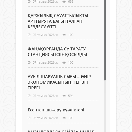
07 тамыз 2026 ж.
633
ҚАРЖЫЛЫҚ САУАТТЫЛЫҚТЫ
АРТТЫРУҒА БАҒЫТТАЛҒАН
КЕЗДЕСУ ӨТТІ
07 тамыз 2026 ж.
100
ЖАҢАҚОРҒАНДА СУ ТАРАТУ
СТАНЦИЯСЫ ІСКЕ ҚОСЫЛДЫ
07 тамыз 2026 ж.
100
АУЫЛ ШАРУАШЫЛЫҒЫ – ӨҢІР
ЭКОНОМИКАСЫНЫҢ НЕГІЗГІ
ТІРЕГІ
07 тамыз 2026 ж.
594
Есептен шығару куәліктері
06 тамыз 2026 ж.
100
ҚЫЗЫЛОРДАДА САЙЛАУШЫЛАР