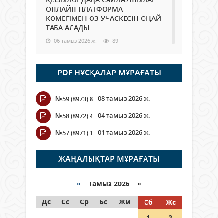
ОНЛАЙН ПЛАТФОРМА
КӨМЕГІМЕН ӨЗ УЧАСКЕСІН ОҢАЙ
ТАБА АЛАДЫ
06 тамыз 2026 ж.
89
Open Air: Қызылорда облысы
PDF НҰСҚАЛАР МҰРАҒАТЫ
полиция департаменті 20
мыңнан астам көрерменнің
қауіпсіздігін қамтамасыз етті
08 тамыз 2026 ж.
№59 (8973) 8
06 тамыз 2026 ж.
100
04 тамыз 2026 ж.
№58 (8972) 4
Wi-Fi ҚАБЫРҒА АРҚЫЛЫ ҚАЛАЙ
01 тамыз 2026 ж.
№57 (8971) 1
ӨТЕДІ?
06 тамыз 2026 ж.
266
ЖАҢАЛЫҚТАР МҰРАҒАТЫ
Как могут проголосовать
граждане Казахстана,
«
Тамыз 2026 »
находящиеся за рубежом?
Дс
Сс
Ср
Бс
Жм
Сб
Жс
05 тамыз 2026 ж.
147
1
2