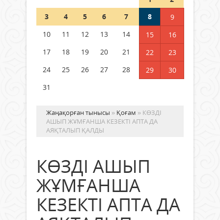
Шетелде жүрген Қазақстан
3
4
5
6
7
8
9
азаматтары қалай дауыс бере
алады?
10
11
12
13
14
15
16
05 тамыз 2026 ж.
158
17
18
19
20
21
22
23
24
25
26
27
28
29
30
31
Жаңақорған тынысы
»
Қоғам
» КӨЗДІ
АШЫП ЖҰМҒАНША КЕЗЕКТІ АПТА ДА
АЯҚТАЛЫП ҚАЛДЫ
КӨЗДІ АШЫП
ЖҰМҒАНША
КЕЗЕКТІ АПТА ДА