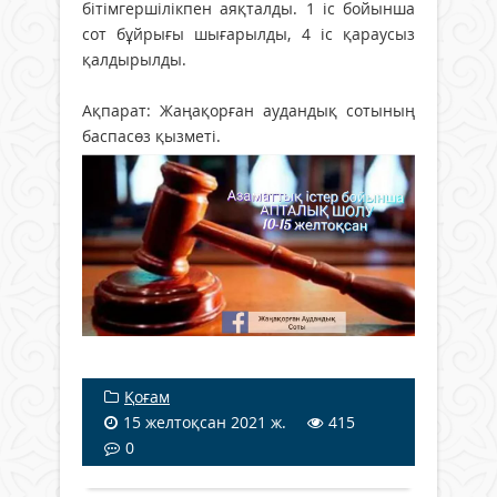
бітімгершілікпен аяқталды. 1 іс бойынша
сот бұйрығы шығарылды, 4 іс қараусыз
қалдырылды.
Ақпарат: Жаңақорған аудандық сотының
баспасөз қызметі.
Қоғам
15 желтоқсан 2021 ж.
415
0