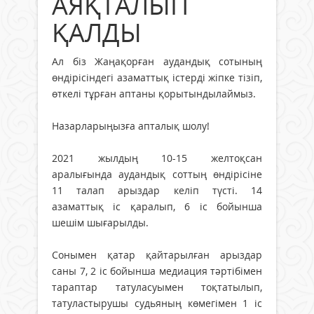
АЯҚТАЛЫП
ҚАЛДЫ
Ал біз Жаңақорған аудандық сотының
өндірісіндегі азаматтық істерді жіпке тізіп,
өткелі тұрған аптаны қорытындылаймыз.
Назарларыңызға апталық шолу!
2021 жылдың 10-15 желтоқсан
аралығында аудандық соттың өндірісіне
11 талап арыздар келіп түсті. 14
азаматтық іс қаралып, 6 іс бойынша
шешім шығарылды.
Сонымен қатар қайтарылған арыздар
саны 7, 2 іс бойынша медиация тәртібімен
тараптар татуласуымен тоқтатылып,
татуластырушы судьяның көмегімен 1 іс