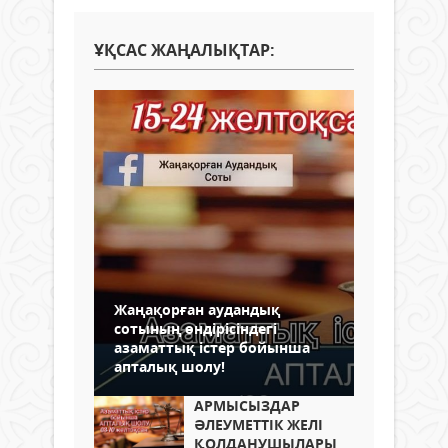
ҰҚСАС ЖАҢАЛЫҚТАР:
Жаңақорған аудандық
сотының өндірісіндегі
азаматтық істер бойынша
апталық шолу!
АРМЫСЫЗДАР
ӘЛЕУМЕТТІК ЖЕЛІ
ҚОЛДАНУШЫЛАРЫ