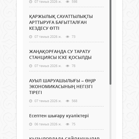
07 тамыз 2026 ж.
598
ҚАРЖЫЛЫҚ САУАТТЫЛЫҚТЫ
АРТТЫРУҒА БАҒЫТТАЛҒАН
КЕЗДЕСУ ӨТТІ
07 тамыз 2026 ж.
73
ЖАҢАҚОРҒАНДА СУ ТАРАТУ
СТАНЦИЯСЫ ІСКЕ ҚОСЫЛДЫ
07 тамыз 2026 ж.
78
АУЫЛ ШАРУАШЫЛЫҒЫ – ӨҢІР
ЭКОНОМИКАСЫНЫҢ НЕГІЗГІ
ТІРЕГІ
07 тамыз 2026 ж.
568
Есептен шығару куәліктері
06 тамыз 2026 ж.
75
ҚЫЗЫЛОРДАДА САЙЛАУШЫЛАР