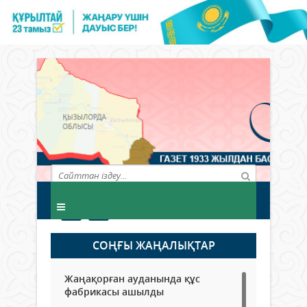
СОҢҒЫ ЖАҢАЛЫҚТАР
Жаңақорған ауданында құс
фабрикасы ашылды