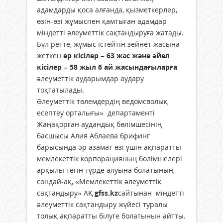
адамдарды қоса алғанда, қызметкерлер,
өзiн-өзi жұмыспен қамтыған адамдар
мiндеттi әлеуметтiк сақтандыруға жатады.
Бұл ретте, жұмыс істейтін зейнет жасына
жеткен
ер кісілер – 63 жас және әйел
кісілер – 58 жыл 6 ай жасындағыларға
әлеуметтік аударымдар аудару
тоқтатылады.
Әлеуметтік төлемдердің ведомсволық
есептеу орталығы» департаменті
Жаңақорған аудандық бөлімшесінің
басшысы Алия Аблаева брифинг
барысында әр азамат өзі үшін ақпаратты
мемлекеттік корпорацияның бөлімшелері
арқылы тегін түрде алуына болатынын,
сондай-ақ, «Мемлекеттік әлеуметтік
сақтандыру» АҚ
gfss.kz
сайтынан міндетті
әлеуметтік сақтандыру жүйесі туралы
толық ақпаратты білуге болатынын айтты.