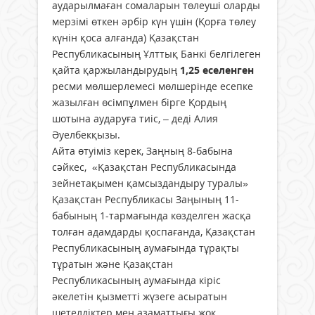
аударылмаған сомаларын төлеушi оларды
мерзiмi өткен әрбір күн үшiн (Қорға төлеу
күнін қоса алғанда) Қазақстан
Республикасының Ұлттық Банкi белгілеген
қайта қаржыландырудың
1,25 еселенген
ресми мөлшерлемесі мөлшерiнде есепке
жазылған өсiмпұлмен бірге Қордың
шотына аударуға тиiс, – деді Алия
Әуелбекқызы.
Айта өтуіміз керек, Заңның 8-бабына
сәйкес, «Қазақстан Республикасында
зейнетақымен қамсыздандыру туралы»
Қазақстан Республикасы Заңының 11-
бабының 1-тармағында көзделген жасқа
толған адамдарды қоспағанда, Қазақстан
Республикасының аумағында тұрақты
тұратын және Қазақстан
Республикасының аумағында кіріс
әкелетін қызметтi жүзеге асыратын
шетелдiктер мен азаматтығы жоқ