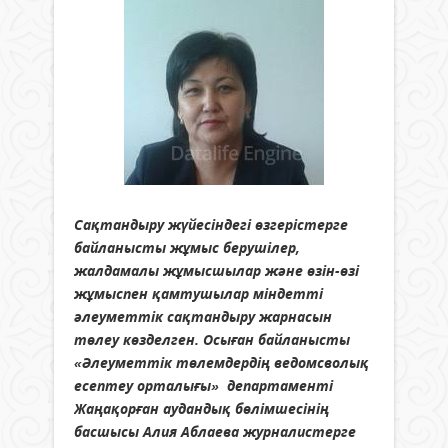
Сақтандыру жүйесіндегі өзгерістерге
байланысты жұмыс берушілер,
жалдамалы жұмысшылар және өзін-өзі
жұмыспен қамтушылар міндетті
әлеуметтік сақтандыру жарнасын
төлеу көзделген.
Осыған байланысты
«Әлеуметтік төлемдердің ведомсволық
есептеу орталығы» департаменті
Жаңақорған аудандық бөлімшесінің
басшысы Алия Аблаева журналистерге