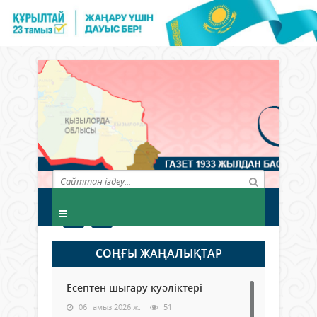
СОҢҒЫ ЖАҢАЛЫҚТАР
Есептен шығару куәліктері
06 тамыз 2026 ж.
51