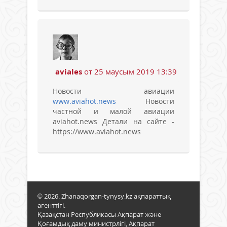
aviales
от 25 маусым 2019 13:39
Новости авиации
www.aviahot.news
Новости
частной и малой авиации
aviahot.news Детали на сайте -
https://www.aviahot.news
© 2026. Zhanaqorgan-tynysy.kz ақпараттық
агенттігі.
Қазақстан Республикасы Ақпарат және
Қоғамдық даму министрлігі, Ақпарат