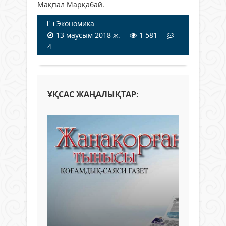
Мақпал Марқабай.
Экономика
13 маусым 2018 ж.
1 581
4
ҰҚСАС ЖАҢАЛЫҚТАР: