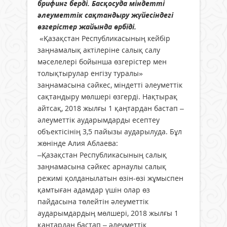
брифинг берді. Басқосуда міндетті
әлеуметтік сақтандыру жүйесіндегі
өзгерістер жайында өрбіді.
«Қазақстан Республикасының кейбір
заңнамалық актілеріне салық салу
мәселелері бойынша өзгерістер мен
толықтырулар енгізу туралы»
заңнамасына сәйкес, міндетті әлеуметтік
сақтандыру мөлшері өзгерді. Нақтырақ
айтсақ, 2018 жылғы 1 қаңтардан бастап –
әлеуметтік аударымдарды есептеу
объектiсiнің 3,5 пайызы аударылуда. Бұл
жөнінде Алия Аблаева:
–Қазақстан Республикасының салық
заңнамасына сәйкес арнаулы салық
режимi қолданылатын өзiн-өзi жұмыспен
қамтыған адамдар үшiн олар өз
пайдасына төлейтiн әлеуметтiк
аударымдардың мөлшерi, 2018 жылғы 1
қаңтардан бастап – әлеуметтік