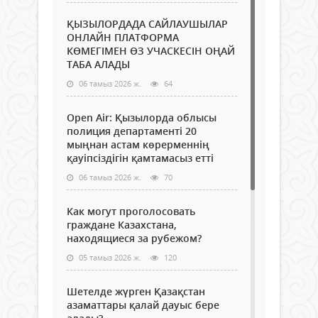
ҚЫЗЫЛОРДАДА САЙЛАУШЫЛАР
ОНЛАЙН ПЛАТФОРМА
КӨМЕГІМЕН ӨЗ УЧАСКЕСІН ОҢАЙ
ТАБА АЛАДЫ
06 тамыз 2026 ж.
64
Open Air: Қызылорда облысы
полиция департаменті 20
мыңнан астам көрерменнің
қауіпсіздігін қамтамасыз етті
06 тамыз 2026 ж.
70
Как могут проголосовать
граждане Казахстана,
находящиеся за рубежом?
05 тамыз 2026 ж.
120
Шетелде жүрген Қазақстан
азаматтары қалай дауыс бере