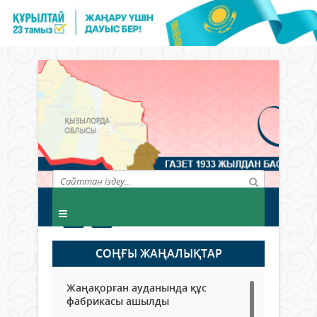
СОҢҒЫ ЖАҢАЛЫҚТАР
Жаңақорған ауданында құс
фабрикасы ашылды