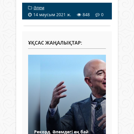
Әлем
14 маусым 2021 ж.
848
0
ҰҚСАС ЖАҢАЛЫҚТАР:
Рекорд. Әлемдегі ең бай