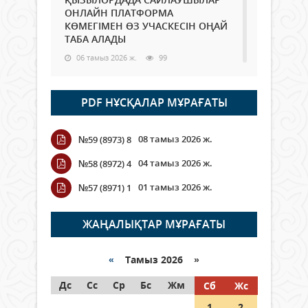
ОНЛАЙН ПЛАТФОРМА
КӨМЕГІМЕН ӨЗ УЧАСКЕСІН ОҢАЙ
ТАБА АЛАДЫ
06 тамыз 2026 ж.
99
Open Air: Қызылорда облысы
PDF НҰСҚАЛАР МҰРАҒАТЫ
полиция департаменті 20
мыңнан астам көрерменнің
қауіпсіздігін қамтамасыз етті
08 тамыз 2026 ж.
№59 (8973) 8
06 тамыз 2026 ж.
118
04 тамыз 2026 ж.
№58 (8972) 4
Wi-Fi ҚАБЫРҒА АРҚЫЛЫ ҚАЛАЙ
01 тамыз 2026 ж.
№57 (8971) 1
ӨТЕДІ?
06 тамыз 2026 ж.
276
ЖАҢАЛЫҚТАР МҰРАҒАТЫ
Как могут проголосовать
граждане Казахстана,
«
Тамыз 2026 »
находящиеся за рубежом?
Дс
Сс
Ср
Бс
Жм
Сб
Жс
05 тамыз 2026 ж.
158
1
2