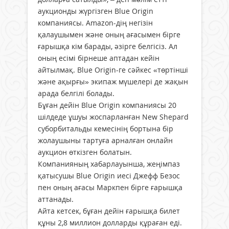
аукционды жүргізген Blue Origin
компаниясы. Amazon-дің негізін
қалаушымен және оның ағасымен бірге
ғарышқа кім барады, әзірге белгісіз. Ал
оның есімі бірнеше аптадан кейін
айтылмақ. Blue Origin-ге сәйкес «төртінші
және ақырғы» экипаж мүшелері де жақын
арада белгілі болады.
Бұған дейін Blue Origin компаниясы 20
шілдеде ұшуы жоспарланған New Shepard
суборбитальды кемесінің бортына бір
жолаушыны тартуға арналған онлайн
аукцион өткізген болатын.
Компанияның хабарлауынша, жеңімпаз
қатысушы Blue Origin иесі Джефф Безос
пен оның ағасы Маркпен бірге ғарышқа
аттанады.
Айта кетсек, бұған дейін ғарышқа билет
құны 2,8 миллион долларды құраған еді.