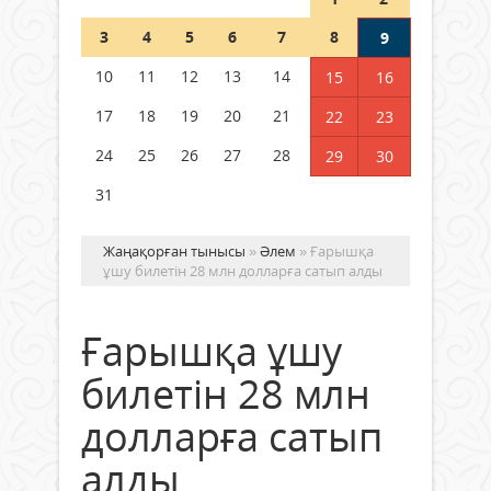
Шетелде жүрген Қазақстан
3
4
5
6
7
8
9
азаматтары қалай дауыс бере
алады?
10
11
12
13
14
15
16
05 тамыз 2026 ж.
169
17
18
19
20
21
22
23
24
25
26
27
28
29
30
31
Жаңақорған тынысы
»
Әлем
» Ғарышқа
ұшу билетін 28 млн долларға сатып алды
Ғарышқа ұшу
билетін 28 млн
долларға сатып
алды