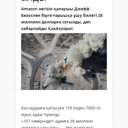
Amazon негізін қалаушы Джефф
Безоспен бірге ғарышқа ұшу билеті 28
миллион долларға сатылды, деп
хабарлайды ҚазАқпарат.
Бәссаудааға қатысуға 159 елден 7600-ге
жуық адам тіркелді.
«107 нөміріндегі адамға 28 миллион
долларға сатылды», – деп мәлім етті