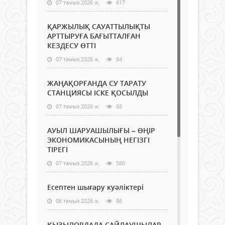
07 тамыз 2026 ж.
617
ҚАРЖЫЛЫҚ САУАТТЫЛЫҚТЫ
АРТТЫРУҒА БАҒЫТТАЛҒАН
КЕЗДЕСУ ӨТТІ
07 тамыз 2026 ж.
84
ЖАҢАҚОРҒАНДА СУ ТАРАТУ
СТАНЦИЯСЫ ІСКЕ ҚОСЫЛДЫ
07 тамыз 2026 ж.
88
АУЫЛ ШАРУАШЫЛЫҒЫ – ӨҢІР
ЭКОНОМИКАСЫНЫҢ НЕГІЗГІ
ТІРЕГІ
07 тамыз 2026 ж.
580
Есептен шығару куәліктері
06 тамыз 2026 ж.
86
ҚЫЗЫЛОРДАДА САЙЛАУШЫЛАР