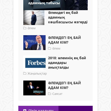
адамның табысы
Әлемдегі ең бай
адамның
көшбасшысы өзгерді
Әлем
ӘЛЕМДЕГІ ЕҢ БАЙ
АДАМ КІМ?
Әлем
2018: әлемнің ең бай
адамдары
анықталды
Жаңалықтар
ӘЛЕМДЕГІ ЕҢ БАЙ
АДАМ КІМ?
Саясат
Пікір қалдыру