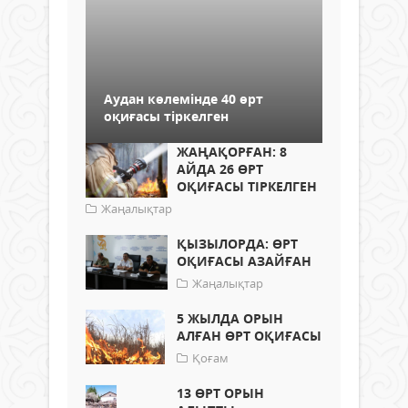
Аудан көлемінде 40 өрт
оқиғасы тіркелген
ЖАҢАҚОРҒАН: 8
АЙДА 26 ӨРТ
ОҚИҒАСЫ ТІРКЕЛГЕН
Жаңалықтар
ҚЫЗЫЛОРДА: ӨРТ
ОҚИҒАСЫ АЗАЙҒАН
Жаңалықтар
5 ЖЫЛДА ОРЫН
АЛҒАН ӨРТ ОҚИҒАСЫ
Қоғам
13 ӨРТ ОРЫН