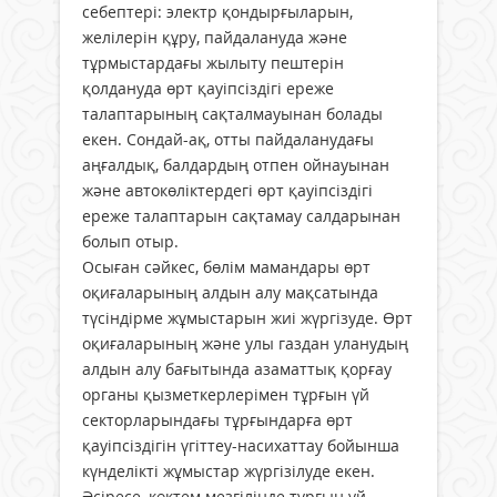
себептері: электр қондырғыларын,
желілерін құру, пайдалануда және
тұрмыстардағы жылыту пештерін
қолдануда өрт қауіпсіздігі ереже
талаптарының сақталмауынан болады
екен. Сондай-ақ, отты пайдаланудағы
аңғалдық, балдардың отпен ойнауынан
және автокөліктердегі өрт қауіпсіздігі
ереже талаптарын сақтамау салдарынан
болып отыр.
Осыған сәйкес, бөлім мамандары өрт
оқиғаларының алдын алу мақсатында
түсіндірме жұмыстарын жиі жүргізуде. Өрт
оқиғаларының және улы газдан уланудың
алдын алу бағытында азаматтық қорғау
органы қызметкерлерімен тұрғын үй
секторларындағы тұрғындарға өрт
қауіпсіздігін үгіттеу-насихаттау бойынша
күнделікті жұмыстар жүргізілуде екен.
Әсіресе, көктем мезгілінде тұрғын үй