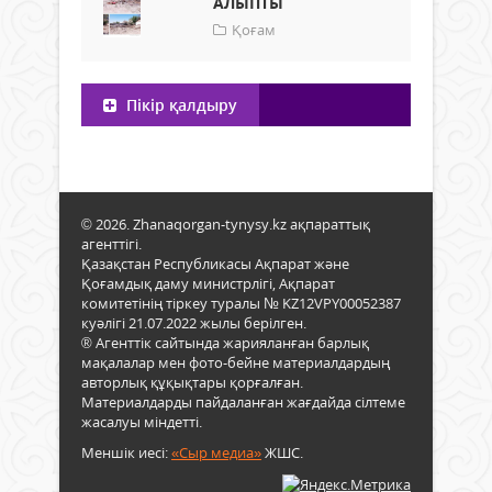
АЛЫПТЫ
Қоғам
Пікір қалдыру
© 2026. Zhanaqorgan-tynysy.kz ақпараттық
агенттігі.
Қазақстан Республикасы Ақпарат және
Қоғамдық даму министрлігі, Ақпарат
комитетінің тіркеу туралы № KZ12VPY00052387
куәлігі 21.07.2022 жылы берілген.
® Агенттік сайтында жарияланған барлық
мақалалар мен фото-бейне материалдардың
авторлық құқықтары қорғалған.
Материалдарды пайдаланған жағдайда сілтеме
жасалуы міндетті.
Меншік иесі:
«Сыр медиа»
ЖШС.