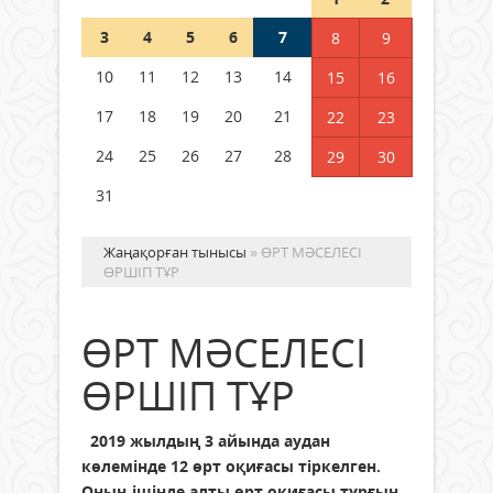
Шетелде жүрген Қазақстан
3
4
5
6
7
8
9
азаматтары қалай дауыс бере
алады?
10
11
12
13
14
15
16
05 тамыз 2026 ж.
142
17
18
19
20
21
22
23
24
25
26
27
28
29
30
31
Жаңақорған тынысы
» ӨРТ МӘСЕЛЕСІ
ӨРШІП ТҰР
ӨРТ МӘСЕЛЕСІ
ӨРШІП ТҰР
2019 жылдың 3 айында аудан
көлемінде 12 өрт оқиғасы тіркелген.
Оның ішінде алты өрт оқиғасы тұрғын