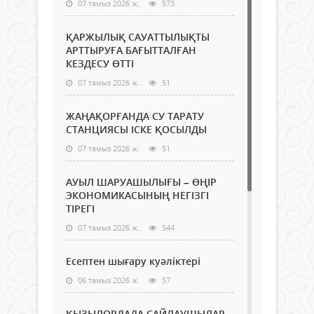
07 тамыз 2026 ж.
573
ҚАРЖЫЛЫҚ САУАТТЫЛЫҚТЫ
АРТТЫРУҒА БАҒЫТТАЛҒАН
КЕЗДЕСУ ӨТТІ
07 тамыз 2026 ж.
51
ЖАҢАҚОРҒАНДА СУ ТАРАТУ
СТАНЦИЯСЫ ІСКЕ ҚОСЫЛДЫ
07 тамыз 2026 ж.
51
АУЫЛ ШАРУАШЫЛЫҒЫ – ӨҢІР
ЭКОНОМИКАСЫНЫҢ НЕГІЗГІ
ТІРЕГІ
07 тамыз 2026 ж.
544
Есептен шығару куәліктері
06 тамыз 2026 ж.
57
ҚЫЗЫЛОРДАДА САЙЛАУШЫЛАР