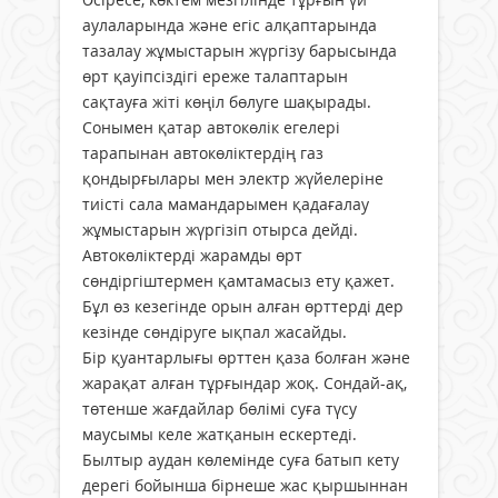
аулаларында және егіс алқаптарында
тазалау жұмыстарын жүргізу барысында
өрт қауіпсіздігі ереже талаптарын
сақтауға жіті көңіл бөлуге шақырады.
Сонымен қатар автокөлік егелері
тарапынан автокөліктердің газ
қондырғылары мен электр жүйелеріне
тиісті сала мамандарымен қадағалау
жұмыстарын жүргізіп отырса дейді.
Автокөліктерді жарамды өрт
сөндіргіштермен қамтамасыз ету қажет.
Бұл өз кезегінде орын алған өрттерді дер
кезінде сөндіруге ықпал жасайды.
Бір қуантарлығы өрттен қаза болған және
жарақат алған тұрғындар жоқ. Сондай-ақ,
төтенше жағдайлар бөлімі суға түсу
маусымы келе жатқанын ескертеді.
Былтыр аудан көлемінде суға батып кету
дерегі бойынша бірнеше жас қыршыннан