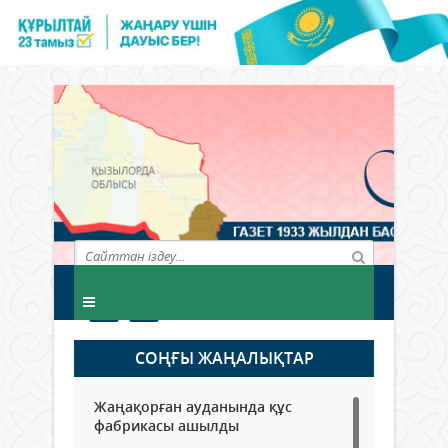
СОҢҒЫ ЖАҢАЛЫҚТАР
Жаңақорған ауданында құс
фабрикасы ашылды