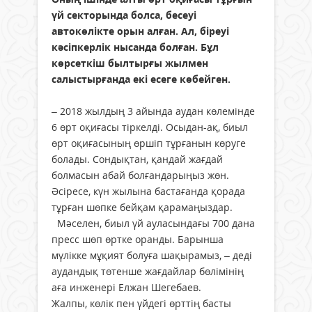
үй секторында болса, бесеуі
автокөлікте орын алған. Ал, біреуі
кәсіпкерлік нысанда болған. Бұл
көрсеткіш былтырғы жылмен
салыстырғанда екі есеге көбейген.
– 2018 жылдың 3 айында аудан көлемінде
6 өрт оқиғасы тіркелді. Осыдан-ақ, биыл
өрт оқиғасының өршіп тұрғанын көруге
болады. Сондықтан, қандай жағдай
болмасын абай болғандарыңыз жөн.
Әсіресе, күн жылына бастағанда қорада
тұрған шөпке бейқам қарамаңыздар.
Мәселен, биыл үй ауласындағы 700 дана
пресс шөп өртке оранды. Барынша
мүлікке мұқият болуға шақырамыз, – деді
аудандық төтенше жағдайлар бөлімінің
аға инженері Елжан Шегебаев.
Жалпы, көлік пен үйдегі өрттің басты