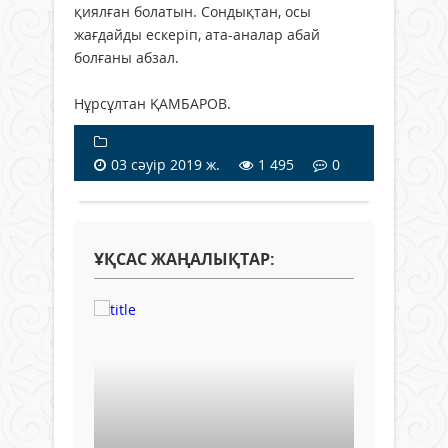
қиялған болатын. Сондықтан, осы
жағдайды ескеріп, ата-аналар абай
болғаны абзал.
Нұрсұлтан ҚАМБАРОВ.
---
03 сәуір 2019 ж.
1 495
0
ҰҚСАС ЖАҢАЛЫҚТАР: