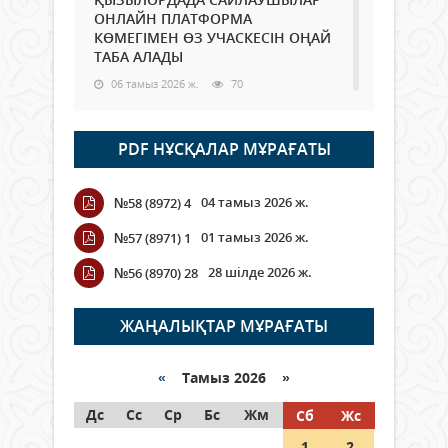
ОНЛАЙН ПЛАТФОРМА
КӨМЕГІМЕН ӨЗ УЧАСКЕСІН ОҢАЙ
ТАБА АЛАДЫ
06 тамыз 2026 ж.
70
Open Air: Қызылорда облысы
PDF НҰСҚАЛАР МҰРАҒАТЫ
полиция департаменті 20
мыңнан астам көрерменнің
қауіпсіздігін қамтамасыз етті
04 тамыз 2026 ж.
№58 (8972) 4
06 тамыз 2026 ж.
81
01 тамыз 2026 ж.
№57 (8971) 1
Wi-Fi ҚАБЫРҒА АРҚЫЛЫ ҚАЛАЙ
28 шілде 2026 ж.
№56 (8970) 28
ӨТЕДІ?
06 тамыз 2026 ж.
252
ЖАҢАЛЫҚТАР МҰРАҒАТЫ
Как могут проголосовать
граждане Казахстана,
«
Тамыз 2026 »
находящиеся за рубежом?
Дс
Сс
Ср
Бс
Жм
Сб
Жс
05 тамыз 2026 ж.
131
1
2