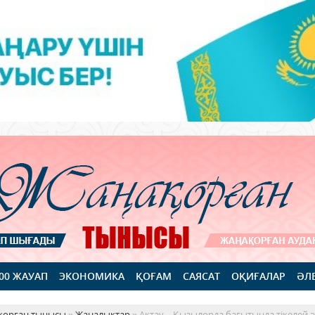
100 ЖАУАП
ЭКОНОМИКА
ҚОҒАМ
САЯСАТ
ОҚИҒАЛАР
ӘЛ
қорған тынысы
»
Жаңалықтар
» Ақтау – Қызылорда бағытында тікелей 