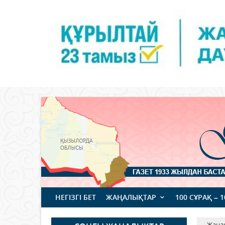
НЕГІЗГІ БЕТ
ЖАҢАЛЫҚТАР
100 СҰРАҚ – 
Жаңа