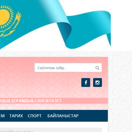
ЕМ
ТАРИХ
СПОРТ
БАЙЛАНЫСТАР
әуе рейсі ашылады