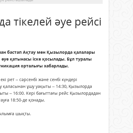
а тікелей әуе рейсі
ан бастап Ақтау мен Қызылорда қалалары
 әуе қатынасы іске қосылады. Бұл туралы
никация орталығы хабарлады.
екі рет – сәрсенбі және сенбі күндері
у қаласынан ұшу уақыты – 14:30, Қызылорда
ыты – 16:00. Кері бағыттағы рейс Қызылордадан
тауға 18:50-де қонады.
тылымға шықты.