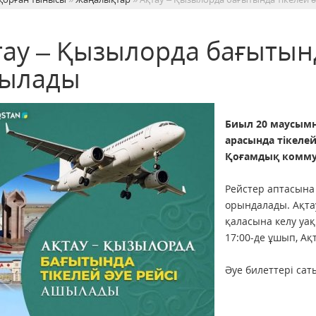
тау – Қызылорда бағытынд
ылады
Биыл 20 маусымн
арасында тікелей
Қоғамдық комму
Рейстер аптасына 
орындалады. Ақта
қаласына келу уақ
17:00-де ұшып, Ақ
Әуе билеттері са