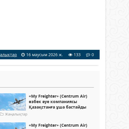
алықтар
16 маусым 2026 ж.
133
0
«My Freighter» (Centrum Air)
өзбек әуе компаниясы
Қазақстанға ұша бастайды
Жаңалықтар
«My Freighter» (Centrum Air)