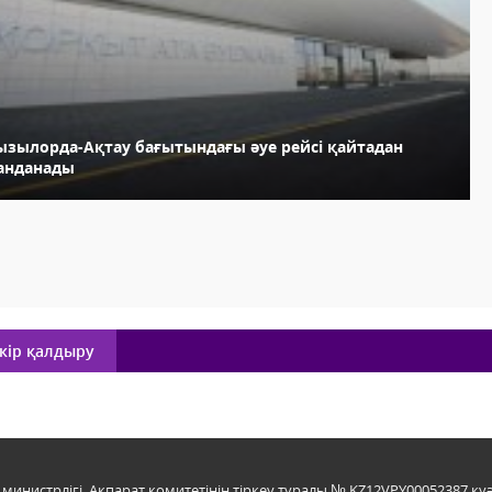
ызылорда-Ақтау бағытындағы әуе рейсі қайтадан
анданады
кір қалдыру
инистрлігі, Ақпарат комитетінің тіркеу туралы № KZ12VPY00052387 куә