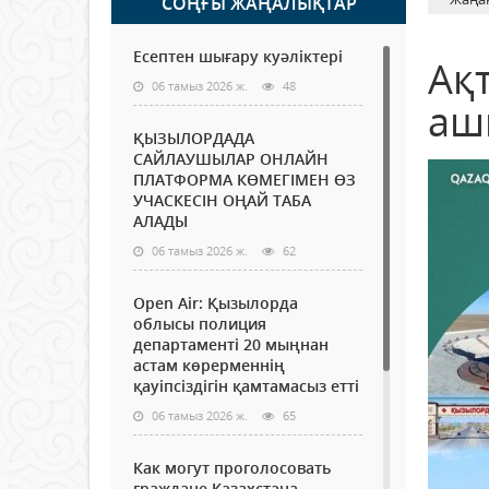
СОҢҒЫ ЖАҢАЛЫҚТАР
Есептен шығару куәліктері
Ақ
06 тамыз 2026 ж.
48
аш
ҚЫЗЫЛОРДАДА
САЙЛАУШЫЛАР ОНЛАЙН
ПЛАТФОРМА КӨМЕГІМЕН ӨЗ
УЧАСКЕСІН ОҢАЙ ТАБА
АЛАДЫ
06 тамыз 2026 ж.
62
Open Air: Қызылорда
облысы полиция
департаменті 20 мыңнан
астам көрерменнің
қауіпсіздігін қамтамасыз етті
06 тамыз 2026 ж.
65
Как могут проголосовать
граждане Казахстана,