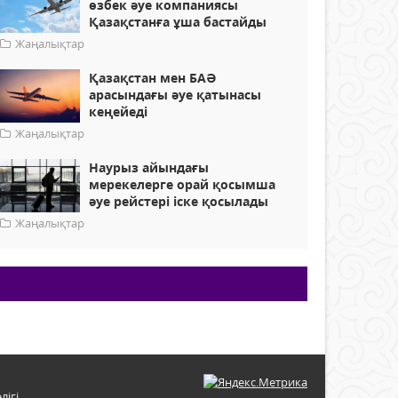
өзбек әуе компаниясы
Қазақстанға ұша бастайды
Жаңалықтар
Қазақстан мен БАӘ
арасындағы әуе қатынасы
кеңейеді
Жаңалықтар
Наурыз айындағы
мерекелерге орай қосымша
әуе рейстері іске қосылады
Жаңалықтар
лігі