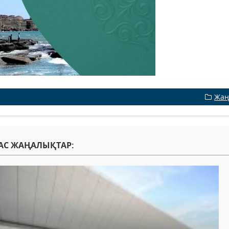
Жаң
АС ЖАҢАЛЫҚТАР: