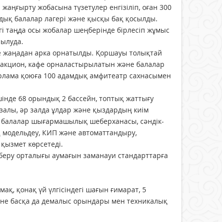
 жаңғырту жобасына түзетулер енгізіліп, оған 300
ық балалар лагері және қысқы бақ қосылды.
гі таңда осы жобалар шеңберінде бірлесіп жұмыс
рылуда.
е жаңадан арка орнатылды. Қоршауы толықтай
тракцион, кафе орналастырылатын және балалар
рлама қоюға 100 адамдық амфитеатр сахнасымен
нде 68 орындық 2 бассейн, топтық жаттығу
і залы, әр залда ұлдар және қыздардың киім
а балалар шығармашылық шеберханасы, сәндік-
Д модельдеу, КИП және автоматтандыру,
қызмет көрсетеді.
беру орталығы аумағын заманауи стандарттарға
ақ, қонақ үй үлгісіндегі шағын ғимарат, 5
а және басқа да демалыс орындары мен техникалық