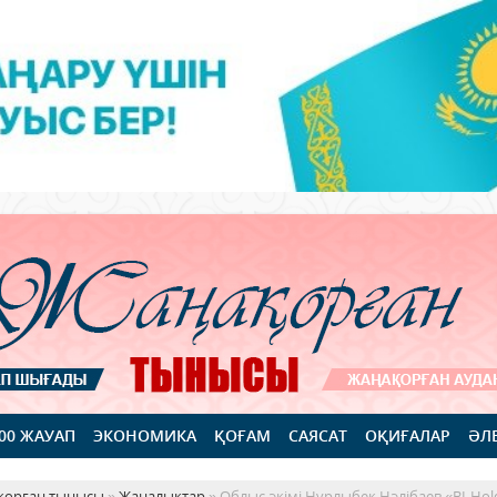
100 ЖАУАП
ЭКОНОМИКА
ҚОҒАМ
САЯСАТ
ОҚИҒАЛАР
ӘЛ
қорған тынысы
»
Жаңалықтар
» Облыс әкімі Нұрлыбек Нәлібаев «BI-Ho