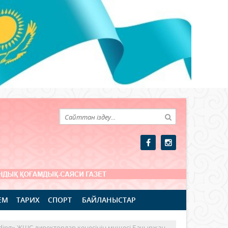
ЕМ
ТАРИХ
СПОРТ
БАЙЛАНЫСТАР
lding» ЖШС директорлар кеңесінің мүшесі Бауыржан