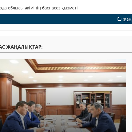
да облысы әкімінің баспасөз қызметі
Жаң
АС ЖАҢАЛЫҚТАР: