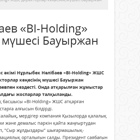
ев «BI-Holding»
 мүшесі Бауыржан
с әкімі Нұрлыбек Нәлібаев «BI-Holding» ЖШС
кторлар кеңесінің мүшесі Бауыржан
аевпен кездесті. Онда атқарылған жұмыстар
алдағы жоспарлар талқыланды.
қ басшысы «BI-Holding» ЖШС атқарған
тарға алғысын білдірді.
салайық, мердігер компания Қызылорда қалалық
ни және демалыс паркін қайта жаңғыртудан
зіп, "Сыр жұлдыздары" шығармашылық-
вациялық орталығын салды. Президент саябағын