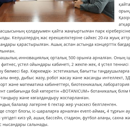
қайта
орынд
Қазір
атқа
асшысының қолдауымен қайта жаңғыртылған парк кіреберісін
лды. Келушілердің жас ерекшеліктеріне сәйкес 20-ға жуық ат
аңдары қарастырылған. Ашық аспан астында концерттік бағда
алынған.
шылық-инновациялық орталық 500 орынға арналған. Оның іші
, фитнес, үстел ойындары кабинеті, 2 жекпе-жек, 4 үстел теннис
у бөлмесі бар. Көркемдік- эстетикалық бағытты таңдаушыларғ
алы өнер, дыбыс жазу, робот жасау және жасанды интеллект, 3
орт және математика кабинеттері, биотехникалық лаборатория 
нт саябағында бой көтеретін «BOTANICUM» ботаникалық білім 
ттандыру және көгалдандыру жоспарланған.
ндық балалар лагеріне 6 гектар жер учаскесі белгіленген.
де спорт блогы, іс-шараларға арналған event-аймақ, 4 тұрғын аум
і үлгідегі киіз үй, ашық бассейн, стадион, футбол алаңы, сахн
с нысандары салынады.