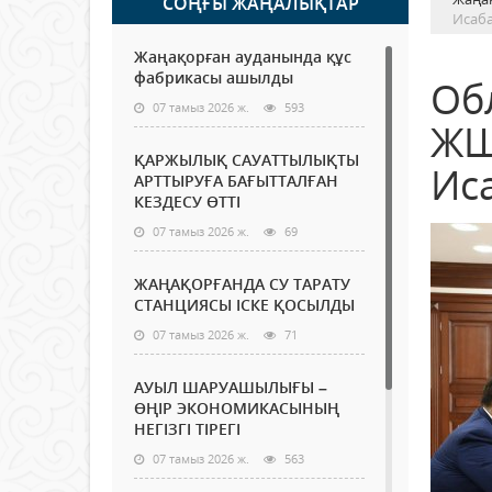
СОҢҒЫ ЖАҢАЛЫҚТАР
Исаба
Жаңақорған ауданында құс
фабрикасы ашылды
Обл
07 тамыз 2026 ж.
593
ЖШ
ҚАРЖЫЛЫҚ САУАТТЫЛЫҚТЫ
Ис
АРТТЫРУҒА БАҒЫТТАЛҒАН
КЕЗДЕСУ ӨТТІ
07 тамыз 2026 ж.
69
ЖАҢАҚОРҒАНДА СУ ТАРАТУ
СТАНЦИЯСЫ ІСКЕ ҚОСЫЛДЫ
07 тамыз 2026 ж.
71
АУЫЛ ШАРУАШЫЛЫҒЫ –
ӨҢІР ЭКОНОМИКАСЫНЫҢ
НЕГІЗГІ ТІРЕГІ
07 тамыз 2026 ж.
563