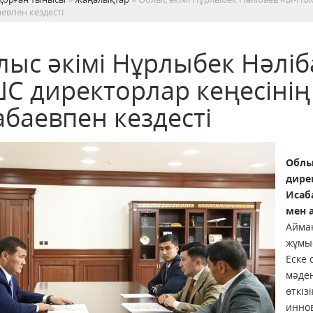
евпен кездесті
ыс әкімі Нұрлыбек Нәліба
С директорлар кеңесінің
абаевпен кездесті
Облы
дире
Исаб
мен 
Айма
жұмыс
Еске 
мәде
өткі
инно