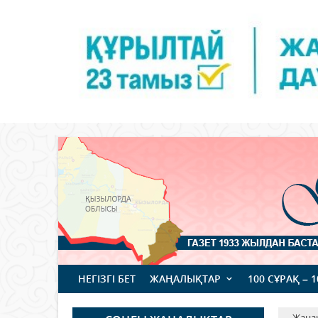
НЕГІЗГІ БЕТ
ЖАҢАЛЫҚТАР
100 СҰРАҚ – 
Жаңа