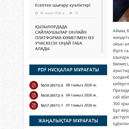
Есептен шығару куәліктері
06 тамыз 2026 ж.
72
ҚЫЗЫЛОРДАДА
Аймақ б
САЙЛАУШЫЛАР ОНЛАЙН
жаңарты
ПЛАТФОРМА КӨМЕГІМЕН ӨЗ
УЧАСКЕСІН ОҢАЙ ТАБА
ойын ал
АЛАДЫ
бірге с
06 тамыз 2026 ж.
85
Шығарма
бөлмесі
PDF НҰСҚАЛАР МҰРАҒАТЫ
Open Air: Қызылорда
ауыстыр
облысы полиция
қолданб
департаменті 20 мыңнан
киберсп
08 тамыз 2026 ж.
№59 (8973) 8
астам көрерменнің
Президе
қауіпсіздігін қамтамасыз етті
04 тамыз 2026 ж.
№58 (8972) 4
сай аба
06 тамыз 2026 ж.
95
300 оры
01 тамыз 2026 ж.
№57 (8971) 1
Бұл жер
Wi-Fi ҚАБЫРҒА АРҚЫЛЫ
дәстүрл
ҚАЛАЙ ӨТЕДІ?
ЖАҢАЛЫҚТАР МҰРАҒАТЫ
құрылы
06 тамыз 2026 ж.
263