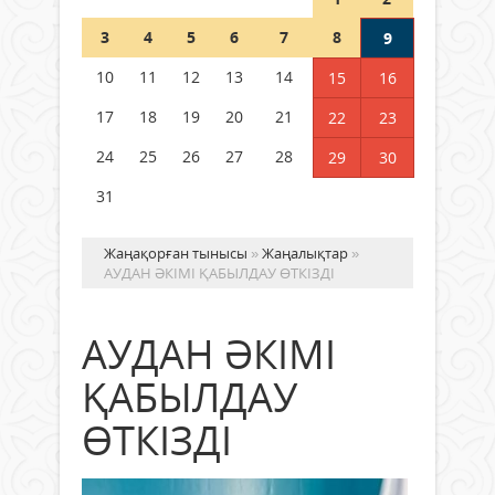
Шетелде жүрген Қазақстан
3
4
5
6
7
8
9
азаматтары қалай дауыс бере
алады?
10
11
12
13
14
15
16
05 тамыз 2026 ж.
169
17
18
19
20
21
22
23
24
25
26
27
28
29
30
31
Жаңақорған тынысы
»
Жаңалықтар
»
АУДАН ӘКІМІ ҚАБЫЛДАУ ӨТКІЗДІ
АУДАН ӘКІМІ
ҚАБЫЛДАУ
ӨТКІЗДІ