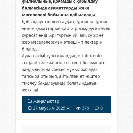
филиалының қоғамдық қабылдау
бөлмесінде азаматтарды жеке
мәселелері бойынша қабылдады.
Қабылдауға келген аудан тұрғыны тұрғын
үйінің құжаттарын қайта рәсімдеуге көмек
сұрасағ енді бірі түрғын үй, аяқ су және
жер мәселелерімен өтініш – тілектерін
білдірді.
Аудан әкімі тұрғындардың өтініштерін
тыңдай келе жергілікті тиісті бөлімдерге
заңдылығына сәйкес жұмыс жасауды
тапсыра отырып, айтылған өтініштер
тікелеу бақылауында болатындығын
жеткізді.
Жаңалықтар
27 маусым 2025 ж.
376
0