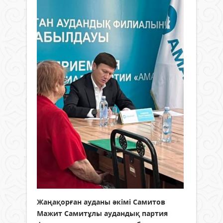
Жаңақорған ауданы әкімі Самитов
Мажит Самитұлы аудандық партия