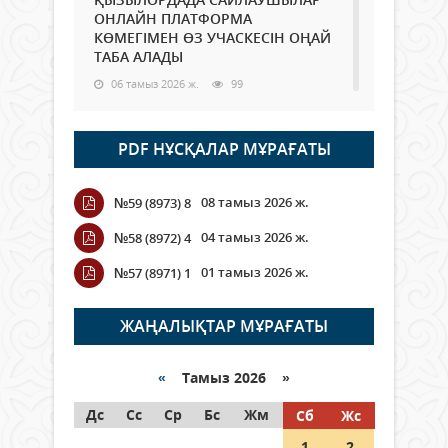
ОНЛАЙН ПЛАТФОРМА
КӨМЕГІМЕН ӨЗ УЧАСКЕСІН ОҢАЙ
ТАБА АЛАДЫ
06 тамыз 2026 ж.
99
Open Air: Қызылорда облысы
PDF НҰСҚАЛАР МҰРАҒАТЫ
полиция департаменті 20
мыңнан астам көрерменнің
қауіпсіздігін қамтамасыз етті
08 тамыз 2026 ж.
№59 (8973) 8
06 тамыз 2026 ж.
118
04 тамыз 2026 ж.
№58 (8972) 4
Wi-Fi ҚАБЫРҒА АРҚЫЛЫ ҚАЛАЙ
01 тамыз 2026 ж.
№57 (8971) 1
ӨТЕДІ?
06 тамыз 2026 ж.
276
ЖАҢАЛЫҚТАР МҰРАҒАТЫ
Как могут проголосовать
граждане Казахстана,
«
Тамыз 2026 »
находящиеся за рубежом?
Дс
Сс
Ср
Бс
Жм
Сб
Жс
05 тамыз 2026 ж.
158
1
2