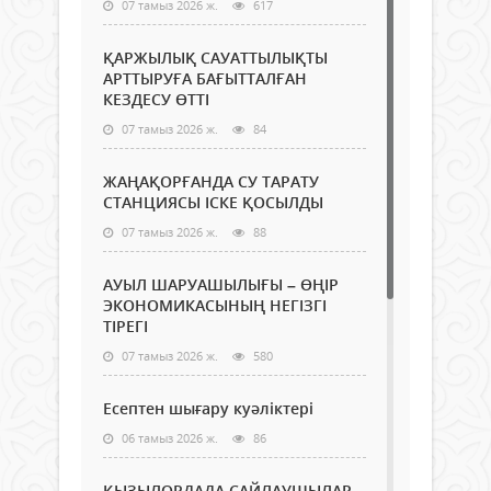
07 тамыз 2026 ж.
617
ҚАРЖЫЛЫҚ САУАТТЫЛЫҚТЫ
АРТТЫРУҒА БАҒЫТТАЛҒАН
КЕЗДЕСУ ӨТТІ
07 тамыз 2026 ж.
84
ЖАҢАҚОРҒАНДА СУ ТАРАТУ
СТАНЦИЯСЫ ІСКЕ ҚОСЫЛДЫ
07 тамыз 2026 ж.
88
АУЫЛ ШАРУАШЫЛЫҒЫ – ӨҢІР
ЭКОНОМИКАСЫНЫҢ НЕГІЗГІ
ТІРЕГІ
07 тамыз 2026 ж.
580
Есептен шығару куәліктері
06 тамыз 2026 ж.
86
ҚЫЗЫЛОРДАДА САЙЛАУШЫЛАР