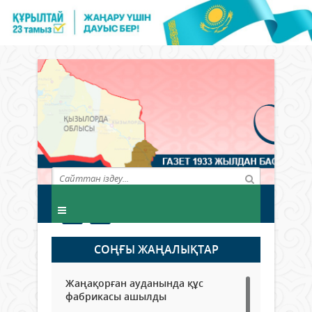
СОҢҒЫ ЖАҢАЛЫҚТАР
Жаңақорған ауданында құс
фабрикасы ашылды