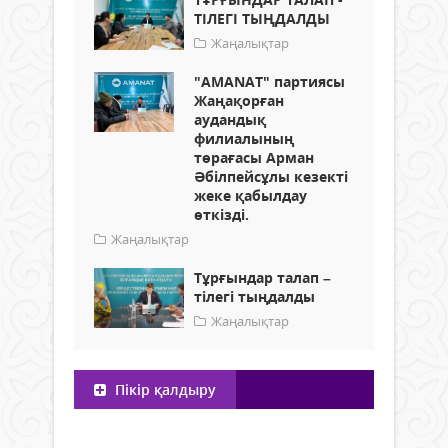
ТІЛЕГІ ТЫҢДАЛДЫ
Жаңалықтар
"AMANAT" партиясы
Жаңақорған
аудандық
филиалының
төрағасы Арман
Әбілпейсұлы кезекті
жеке қабылдау
өткізді.
Жаңалықтар
Тұрғындар талап –
тілегі тыңдалды
Жаңалықтар
Пікір қалдыру