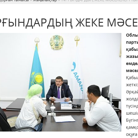
РҒЫНДАРДЫҢ ЖЕКЕ МӘСЕ
Облы
парт
қабыл
жазы
емде
мәсе
Қабыл
жеткі
Әрқай
жолд
түсін
шешіл
Бүгін
қамқ
оқуға