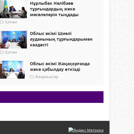
Нұрлыбек Нәлібаев
тұрғындардың жеке
мәселелерін тыңдады
Қоғам
Облыс әкімі Шиелі
ауданының тұрғындарымен
кездесті
Қоғам
Облыс әкімі Жаңақорғанда
жеке қабылдау өткізді
Жаңалықтар