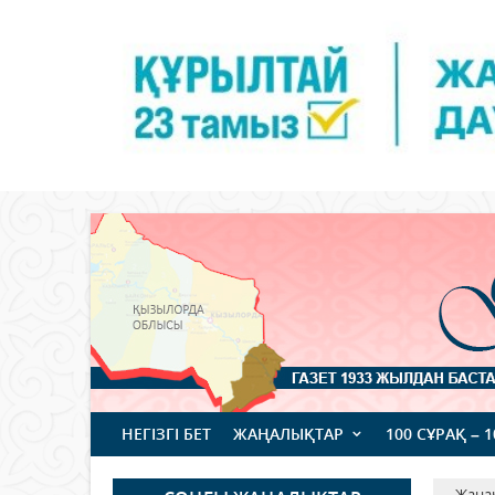
НЕГІЗГІ БЕТ
ЖАҢАЛЫҚТАР
100 СҰРАҚ – 
Жаңа