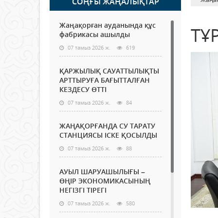
СОҢҒЫ ЖАҢАЛЫҚТАР
Жаңақорған ауданында құс
ТҰ
фабрикасы ашылды
07 тамыз 2026 ж.
619
ҚАРЖЫЛЫҚ САУАТТЫЛЫҚТЫ
АРТТЫРУҒА БАҒЫТТАЛҒАН
КЕЗДЕСУ ӨТТІ
07 тамыз 2026 ж.
84
ЖАҢАҚОРҒАНДА СУ ТАРАТУ
СТАНЦИЯСЫ ІСКЕ ҚОСЫЛДЫ
07 тамыз 2026 ж.
88
АУЫЛ ШАРУАШЫЛЫҒЫ –
ӨҢІР ЭКОНОМИКАСЫНЫҢ
НЕГІЗГІ ТІРЕГІ
07 тамыз 2026 ж.
580