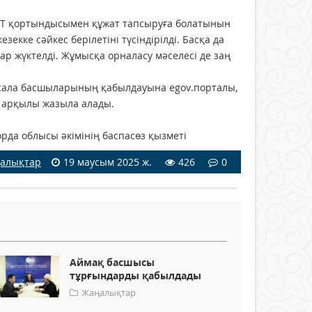
ҰБТ қортындысымен құжат тапсыруға болатынын
зекке сәйкес берілетіні түсіндірілді. Басқа да
 жүктелді. Жұмысқа орналасу мәселесі де заң
 сала басшыларының қабылдауына egov.порталы,
ау арқылы жазыла алады.
аспасөз қызметі
алықтар
19 маусым 2025 ж.
426
0
Аймақ басшысы
тұрғындарды қабылдады
Жаңалықтар