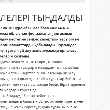
ЛЕЛЕРІ ТЫҢДАЛДЫ
с әкімі Нұрлыбек Нәлібаев «AMANAT»
иясы облыстық филиалының қоғамдық
дау кестесіне сәйкес кезектілік тәртібімен
лған азаматтарды қабылдады. Тұрғындар
лу, тұрғын үй алу және жұмысқа орналасу
лелерін қозғады.
дауға келіп ұсыныс-пікірін, өтінішін
зушілердің сауалдары назардан тыс қалмайды.
сысы толық зерттеліп, заң аясында шешілу
ары қарастырылады. Кейбір сұрақтар бойынша
дірмені мамандар сол жерде берді. Бірқатарының
у жолдары көрсетілді.
гі қабылдауда болған зейнеткер
орлығындағы баласын облыс әкімінің грантымен
 түсуіне көмек көрсетуді, қала тұрғыны облыс