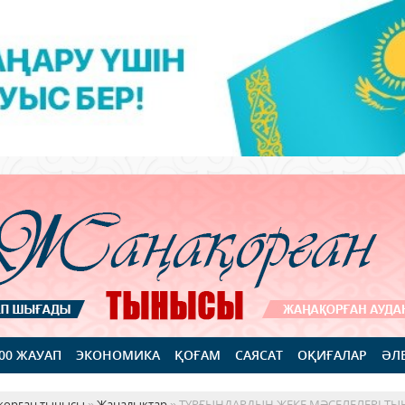
100 ЖАУАП
ЭКОНОМИКА
ҚОҒАМ
САЯСАТ
ОҚИҒАЛАР
ӘЛ
қорған тынысы
»
Жаңалықтар
» ТҰРҒЫНДАРДЫҢ ЖЕКЕ МӘСЕЛЕЛЕРІ Т