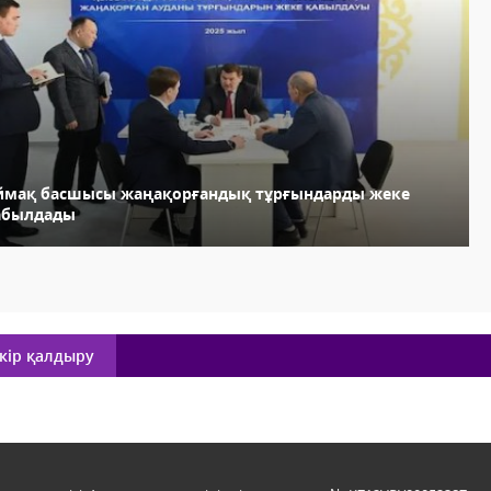
ймақ басшысы жаңақорғандық тұрғындарды жеке
абылдады
кір қалдыру