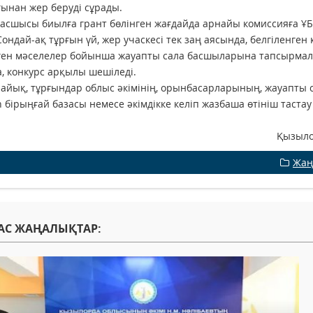
ынан жер беруді сұрады.
асшысы биылға грант бөлінген жағдайда арнайы комиссияға 
ондай-ақ тұрғын үй, жер учаскесі тек заң аясында, белгіленген ке
ген мәселелер бойынша жауапты сала басшыларына тапсырмалар
, конкурс арқылы шешіледі.
лайық, тұрғындар облыс әкімінің, орынбасарларының, жауапты
sh бірыңғай базасы немесе әкімдікке келіп жазбаша өтініш таст
ылорда облысы әкімінің б
Жаң
АС ЖАҢАЛЫҚТАР: