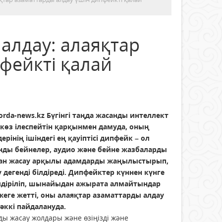
 алдау: алаяқтар
фейкті қалай
orda-news.kz
Бүгінгі таңда жасанды интеллект
 көз ілеспейтін қарқынмен дамуда, оның
ерінің ішіндегі ең қауіптісі дипфейк – ол
нды бейнелер, аудио және бейне жазбаларды
ан жасау арқылы адамдарды жаңылыстырып,
 дегенді білдіреді. Дипфейктер күннен күнге
лдіріліп, шынайыдан ажырата алмайтындар
жеге жетті, оны алаяқтар азаматтарды алдау
 әккі пайдалануда.
ы жасау жолдары және өзіңізді және