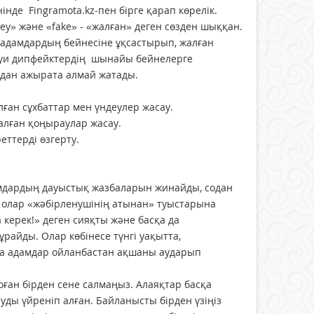
де Fingramota.kz-пен бірге қарап көрелік.
еу» және «fake» - «жалған» деген сөзден шыққан.
 адамдардың бейнесіне ұқсастырып, жалған
науи дипфейктердің шынайы бейнелерге
адан ажырата алмай жатады.
лған сұхбаттар мен үндеулер жасау.
алған қоңыраулар жасау.
еттерді өзгерту.
амдардың дауыстық жазбаларын жинайды, содан
й олар «жәбірленушінің атынан» туыстарына
керек!» деген сияқты және басқа да
айды. Олар көбінесе түнгі уақытта,
йда адамдар ойланбастан ақшаны аударып
 оған бірден сене салмаңыз. Алаяқтар басқа
уды үйреніп алған. Байланысты бірден үзіңіз