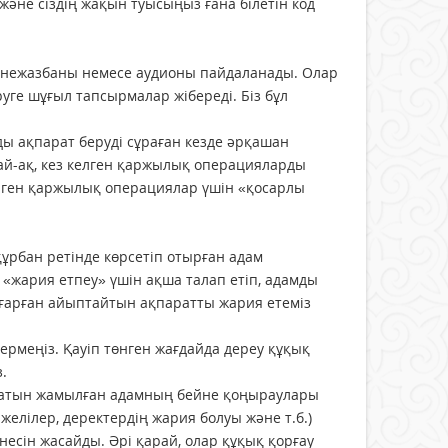
және сіздің жақын туысыңыз ғана білетін код
йнежазбаны немесе аудионы пайдаланады. Олар
ге шұғыл тапсырмалар жібереді. Біз бұл
ы ақпарат беруді сұраған кезде әрқашан
ай-ақ, кез келген қаржылық операцияларды
лген қаржылық операциялар үшін «қосарлы
ұрбан ретінде көрсетіп отырған адам
 «жария етпеу» үшін ақша талап етіп, адамды
ғарған айыптайтын ақпаратты жария етеміз
рмеңіз. Қауіп төнген жағдайда дереу құқық
.
рі атын жамылған адамның бейне қоңыраулары
елілер, деректердің жария болуы және т.б.)
есін жасайды. Әрі қарай, олар құқық қорғау