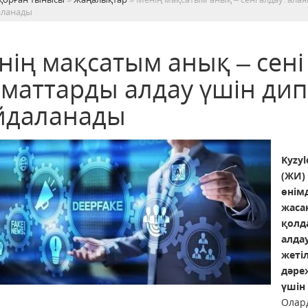
аланады
нің мақсатым анық – сені
аматтарды алдау үшін дип
йдаланады
Kyzyl
(ЖИ)
өнімд
жаса
қолд
алдау
жеті
дәре
үшін
Олард