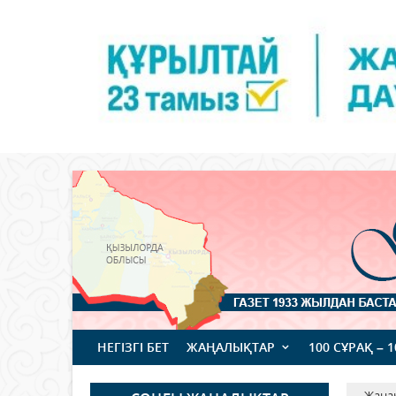
НЕГІЗГІ БЕТ
ЖАҢАЛЫҚТАР
100 СҰРАҚ – 
Жаңа