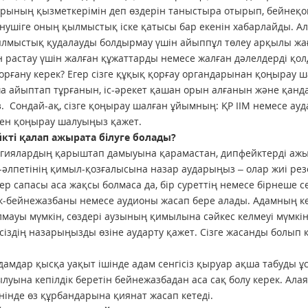
рының қызметкерімін деп өздерін таныстыра отырып, бейнеқ
нушіге оның қылмыстық іске қатысы бар екенін хабарлайды. А
лмыстық қудалауды болдырмау үшін айыппұл төлеу арқылы жағ
н растау үшін жалған құжаттарды немесе жалған дәлелдерді қол
орғану керек? Егер сізге құқық қорғау органдарынан қоңырау 
 айыптап тұрғанын, іс-әрекет қашан орын алғанын және қанда
. Сондай-ақ, сізге қоңырау шалған ұйымның: ҚР ІІМ немесе ауд
бен қоңырау шалуыңыз қажет.
кті қалап ажырата білуге болады?
гиялардың қарыштап дамыуына қарамастан, дипфейктерді ажыра
-әлпетінің қимыл-қозғалысына назар аударыңыз – олар жиі резе
ер сапасы аса жақсы болмаса да, бір суреттің немесе бірнеше
-бейнежазбаны немесе аудионы жасап бере алады. Адамның көз
олмауы мүмкін, сөздері аузының қимылына сәйкес келмеуі мүмкін
сіздің назарыңызды өзіне аударту қажет. Сізге жасанды болып 
адамдар қысқа уақыт ішінде адам сенгісіз қыруар ақша табуды
луына кепілдік беретін бейнежазбадан аса сақ болу керек. Алая
інде өз құрбандарына қиянат жасап кетеді.