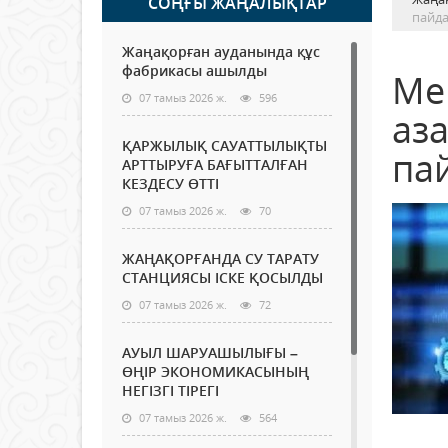
СОҢҒЫ ЖАҢАЛЫҚТАР
пайд
Жаңақорған ауданында құс
фабрикасы ашылды
Ме
07 тамыз 2026 ж.
596
аз
ҚАРЖЫЛЫҚ САУАТТЫЛЫҚТЫ
па
АРТТЫРУҒА БАҒЫТТАЛҒАН
КЕЗДЕСУ ӨТТІ
07 тамыз 2026 ж.
70
ЖАҢАҚОРҒАНДА СУ ТАРАТУ
СТАНЦИЯСЫ ІСКЕ ҚОСЫЛДЫ
07 тамыз 2026 ж.
72
АУЫЛ ШАРУАШЫЛЫҒЫ –
ӨҢІР ЭКОНОМИКАСЫНЫҢ
НЕГІЗГІ ТІРЕГІ
07 тамыз 2026 ж.
564