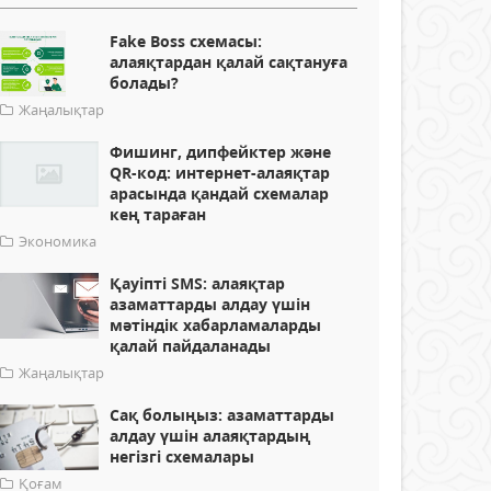
Fake Boss схемасы:
алаяқтардан қалай сақтануға
болады?
Жаңалықтар
Фишинг, дипфейктер және
QR-код: интернет-алаяқтар
арасында қандай схемалар
кең тараған
Экономика
Қауіпті SMS: алаяқтар
азаматтарды алдау үшін
мәтіндік хабарламаларды
қалай пайдаланады
Жаңалықтар
Сақ болыңыз: азаматтарды
алдау үшін алаяқтардың
негізгі схемалары
Қоғам