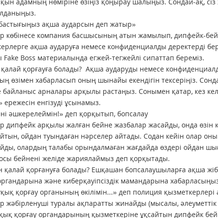
қын адамның нөміріне өзіңіз қоңырау шалыңыз. Сондай-ақ, сіз 
олданыңыз.
 бастығыңыз ақша аударсын деп жатыр»
ар көбінесе компания басшысының атын жамылып, дипфейк-бе
ерлерге ақша аударуға немесе конфиденциалды деректерді беру
 Fake Boss материалында егжей-тегжейлі сипаттап береміз.
і қалай қорғауға болады? Ақша аударуды немесе конфиденциалд
ң өзімен хабарласып оның шынайы екендігін тексеріңіз. Сонд
 байланыс арналары арқылы растаңыз. Сонымен қатар, кез ке
» ережесін енгізуді ұсынамыз.
ні әшкерелеймін!» деп қорқытып, бопсалау
р дипфейк арқылы жалған бейне жазбалар жасайды, онда өзін қ
йтын, ойдан туындаған нәрселер айтады. Содан кейін олар оны
йды, олардың талабы орындалмаған жағдайда өздері ойдан шы
осы бейнені желіде жариялаймыз деп қорқытады.
 қалай қорғануға болады? Ешқашан бопсалаушыларға ақша жібе
органдарына және киберқауіпсіздік мамандарына хабарласыңыз
қық қорғау органының өкілімін...» деп полиция қызметкерле
р жәбірленуші туралы ақпаратты жинайды (мысалы, әлеуметтік ж
қық қорғау органдарының қызметкеріне ұқсайтын дипфейк бейн