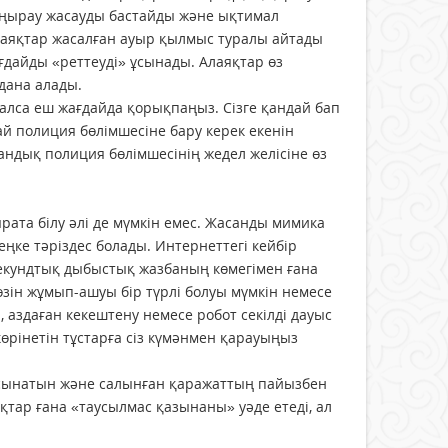
оңырау жасауды бастайды және ықтимал
лаяқтар жасалған ауыр қылмыс туралы айтады
дайды «реттеуді» ұсынады. Алаяқтар өз
дана алады.
шалса еш жағдайда қорықпаңыз. Сізге қандай бап
й полиция бөлімшесіне бару керек екенін
андық полиция бөлімшесінің жедел желісіне өз
та білу әлі де мүмкін емес. Жасанды мимика
ңке тәріздес болады. Интернеттегі кейбір
 секундтық дыбыстық жазбаның көмегімен ғана
ін жұмып-ашуы бір түрлі болуы мүмкін немесе
, аздаған кекештену немесе робот секілді дауыс
көрінетін тұстарға сіз күмәнмен қарауыңыз
 ұсынатын және салынған қаражаттың пайызбен
қтар ғана «таусылмас қазынаны» уәде етеді, ал