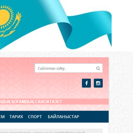
ЕМ
ТАРИХ
СПОРТ
БАЙЛАНЫСТАР
яқтар азаматтарды алдау үшін дипфейкті қалай