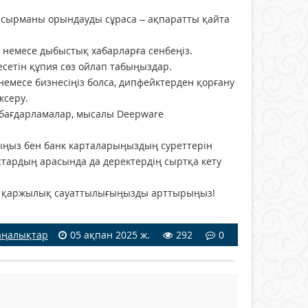
апсырманы орындауды сұраса – ақпаратты қайта
а немесе дыбыстық хабарларға сенбеңіз.
есетін құпия сөз ойлап табыңыздар.
немесе бизнесіңіз болса, дипфейктерден қорғану
ексеру.
 бағдарламалар, мысалы Deepware
арыңыз бен банк карталарыңыздың суреттерін
тардың арасында да деректердің сыртқа кету
ге қаржылық сауаттылығыңызды арттырыңыз!
ңалықтар
05 ақпан 2025 ж.
292
0