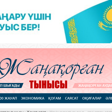
100 ЖАУАП
ЭКОНОМИКА
ҚОҒАМ
САЯСАТ
ОҚИҒАЛАР
ӘЛ
қорған тынысы
»
Жаңалықтар
» Менің мақсатым анық – сені алдау: ала