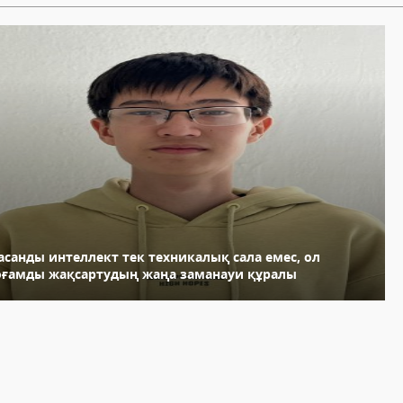
асанды интеллект тек техникалық сала емес, ол
оғамды жақсартудың жаңа заманауи құралы