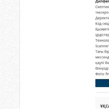
Дипфей
Скептик
тексері
Деректі
Код сөз
Қызметк
үрдісте
Техноло
Scanner
Тағы бі
мессенд
қаупі б
Өзіңіз
Фото: fi
ҰҚС