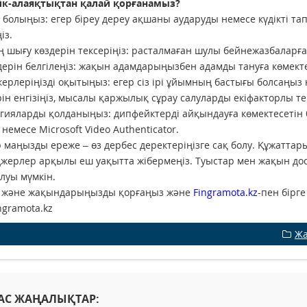
к-алаяқтықтан қалай қорғанамыз?
 болыңыз: егер біреу дереу ақшаны аударуды немесе күдікті т
ңіз.
ң шығу көздерін тексеріңіз: расталмаған шулы бейнежазбаларғ
дерін белгілеңіз: жақын адамдарыңызбен адамды тануға көмект
ерлеріңізді оқытыңыз: егер сіз ірі ұйымның бастығы болсаңыз 
рін енгізіңіз, мысалы қаржылық сұрау салуларды екіфакторлы т
гияларды қолданыңыз: дипфейктерді айқындауға көмектесетін
 немесе Microsoft Video Authenticator.
р маңызды ереже – өз дербес деректеріңізге сақ болу. Құжатт
жерлер арқылы еш уақытта жібермеңіз. Туыстар мен жақын дос
олуы мүмкін.
ді және жақындарыңызды қорғаңыз және
Fingramota.kz
-пен бір
ngramota.kz
Жа
АС ЖАҢАЛЫҚТАР: