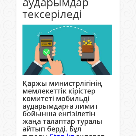
аударымдар
тексеріледі
Қаржы министрлігінің
мемлекеттік кірістер
комитеті мобильді
аударымдарға лимит
бойынша енгізілетін
жаңа талаптар туралы
айтып берді. Бұл