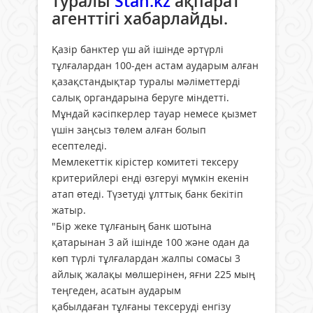
туралы
Stan.kz
ақпарат
агенттігі хабарлайды.
Қазір банктер үш ай ішінде әртүрлі
тұлғалардан 100-ден астам аударым алған
қазақстандықтар туралы мәліметтерді
салық органдарына беруге міндетті.
Мұндай кәсіпкерлер тауар немесе қызмет
үшін заңсыз төлем алған болып
есептеледі.
Мемлекеттік кірістер комитеті тексеру
критерийлері енді өзгеруі мүмкін екенін
атап өтеді. Түзетуді ұлттық банк бекітіп
жатыр.
"Бір жеке тұлғаның банк шотына
қатарынан 3 ай ішінде 100 және одан да
көп түрлі тұлғалардан жалпы сомасы 3
айлық жалақы мөлшерінен, яғни 225 мың
теңгеден, асатын аударым
қабылдаған тұлғаны тексеруді енгізу