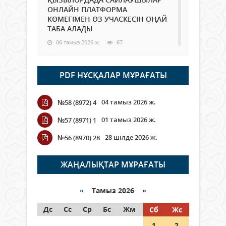
ОНЛАЙН ПЛАТФОРМА
КӨМЕГІМЕН ӨЗ УЧАСКЕСІН ОҢАЙ
ТАБА АЛАДЫ
06 тамыз 2026 ж.
67
Open Air: Қызылорда облысы
PDF НҰСҚАЛАР МҰРАҒАТЫ
полиция департаменті 20
мыңнан астам көрерменнің
қауіпсіздігін қамтамасыз етті
04 тамыз 2026 ж.
№58 (8972) 4
06 тамыз 2026 ж.
73
01 тамыз 2026 ж.
№57 (8971) 1
Wi-Fi ҚАБЫРҒА АРҚЫЛЫ ҚАЛАЙ
28 шілде 2026 ж.
№56 (8970) 28
ӨТЕДІ?
06 тамыз 2026 ж.
243
ЖАҢАЛЫҚТАР МҰРАҒАТЫ
Как могут проголосовать
граждане Казахстана,
«
Тамыз 2026 »
находящиеся за рубежом?
Дс
Сс
Ср
Бс
Жм
Сб
Жс
05 тамыз 2026 ж.
122
1
2