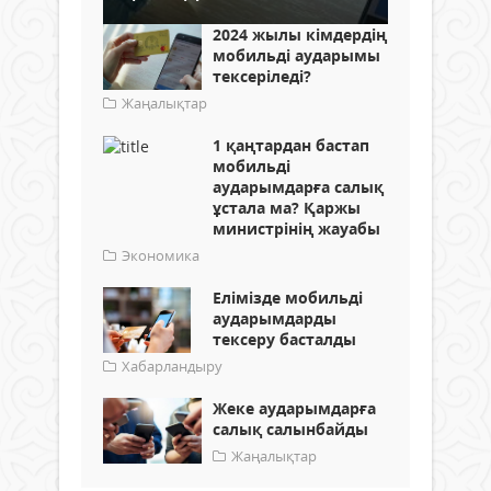
2024 жылы кімдердің
мобильді аударымы
тексеріледі?
Жаңалықтар
1 қаңтардан бастап
мобильді
аударымдарға салық
ұстала ма? Қаржы
министрінің жауабы
Экономика
Елімізде мобильді
аударымдарды
тексеру басталды
Хабарландыру
Жеке аударымдарға
салық салынбайды
Жаңалықтар