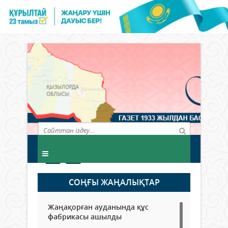
СОҢҒЫ ЖАҢАЛЫҚТАР
Жаңақорған ауданында құс
фабрикасы ашылды