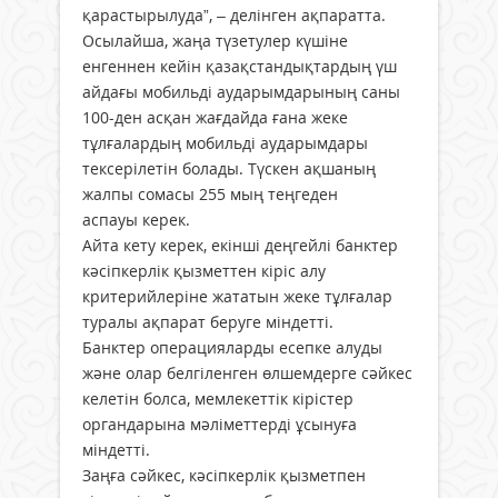
қарастырылуда”, – делінген ақпаратта.
Осылайша, жаңа түзетулер күшіне
енгеннен кейін қазақстандықтардың үш
айдағы мобильді аударымдарының саны
100-ден асқан жағдайда ғана жеке
тұлғалардың мобильді аударымдары
тексерілетін болады. Түскен ақшаның
жалпы сомасы 255 мың теңгеден
аспауы керек.
Айта кету керек, екінші деңгейлі банктер
кәсіпкерлік қызметтен кіріс алу
критерийлеріне жататын жеке тұлғалар
туралы ақпарат беруге міндетті.
Банктер операцияларды есепке алуды
және олар белгіленген өлшемдерге сәйкес
келетін болса, мемлекеттік кірістер
органдарына мәліметтерді ұсынуға
міндетті.
Заңға сәйкес, кәсіпкерлік қызметпен