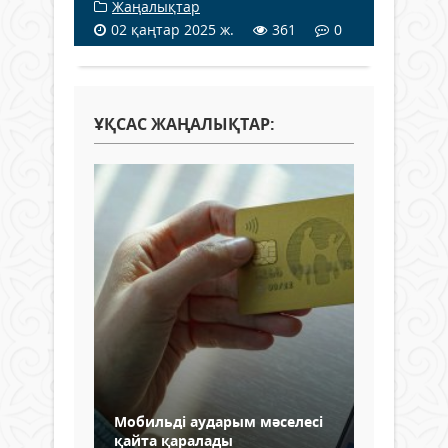
Жаңалықтар
02 қаңтар 2025 ж.
361
0
ҰҚСАС ЖАҢАЛЫҚТАР:
Мобильді аударым мәселесі
қайта қаралады