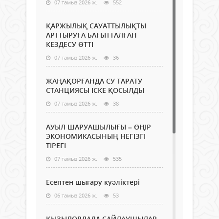
07 тамыз 2026 ж.
552
ҚАРЖЫЛЫҚ САУАТТЫЛЫҚТЫ
АРТТЫРУҒА БАҒЫТТАЛҒАН
КЕЗДЕСУ ӨТТІ
07 тамыз 2026 ж.
36
ЖАҢАҚОРҒАНДА СУ ТАРАТУ
СТАНЦИЯСЫ ІСКЕ ҚОСЫЛДЫ
07 тамыз 2026 ж.
38
АУЫЛ ШАРУАШЫЛЫҒЫ – ӨҢІР
ЭКОНОМИКАСЫНЫҢ НЕГІЗГІ
ТІРЕГІ
07 тамыз 2026 ж.
535
Есептен шығару куәліктері
06 тамыз 2026 ж.
53
ҚЫЗЫЛОРДАДА САЙЛАУШЫЛАР