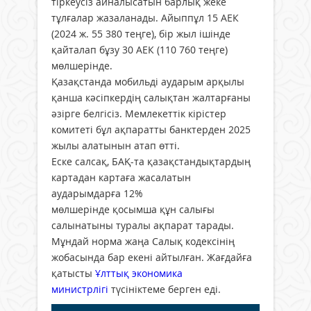
тіркеусіз айналысатын барлық жеке
тұлғалар жазаланады. Айыппұл 15 АЕК
(2024 ж. 55 380 теңге), бір жыл ішінде
қайталап бұзу 30 АЕК (110 760 теңге)
мөлшерінде.
Қазақстанда мобильді аударым арқылы
қанша кәсіпкердің салықтан жалтарғаны
әзірге белгісіз. Мемлекеттік кірістер
комитеті бұл ақпаратты банктерден 2025
жылы алатынын атап өтті.
Еске салсақ, БАҚ-та қазақстандықтардың
картадан картаға жасалатын
аударымдарға 12%
мөлшерінде қосымша құн салығы
салынатыны туралы ақпарат тарады.
Мұндай норма жаңа Салық кодексінің
жобасында бар екені айтылған. Жағдайға
қатысты
Ұлттық экономика
министрлігі
түсініктеме берген еді.