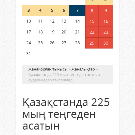
Шетелде жүрген Қазақстан
3
4
5
6
7
8
9
азаматтары қалай дауыс бере
алады?
10
11
12
13
14
15
16
05 тамыз 2026 ж.
134
17
18
19
20
21
22
23
24
25
26
27
28
29
30
31
Жаңақорған тынысы
»
Жаңалықтар
»
Қазақстанда 225 мың теңгеден асатын
аударымдар тексеріледі
Қазақстанда 225
мың теңгеден
асатын