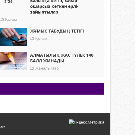
Балыққа кетіп, хабар-
ошарсыз кеткен ерлі-
зайыптылар
Қоғам
ЖҰМЫС ТАБУДЫҢ ТЕТІГІ
Қоғам
АЛМАТЫЛЫҚ ЖАС ТҮЛЕК 140
БАЛЛ ЖИНАДЫ
Жаңалықтар
лігі