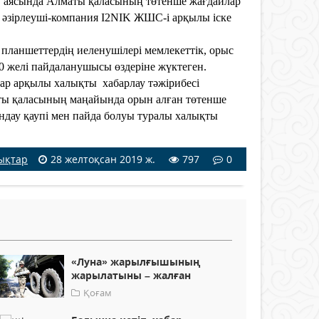
ру аясында Алматы қаласының төтенше жағдайлар
 әзірлеуші-компания I2NIK ЖШС-і арқылы іске
ланшеттердің иеленушілері мемлекеттік, орыс
0 желі пайдаланушысы өздеріне жүктеген.
 арқылы халықты хабарлау тәжірибесі
аты қаласының маңайында орын алған төтенше
ындау қаупі мен пайда болуы туралы халықты
ықтар
28 желтоқсан 2019 ж.
797
0
«Луна» жарылғышының
жарылатыны – жалған
Қоғам