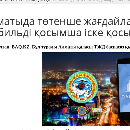
матыда төтенше жағдайл
бильді қосымша іске қос
лтан, BAQ.KZ. Бұл туралы Алматы қаласы ТЖД баспасөз қы