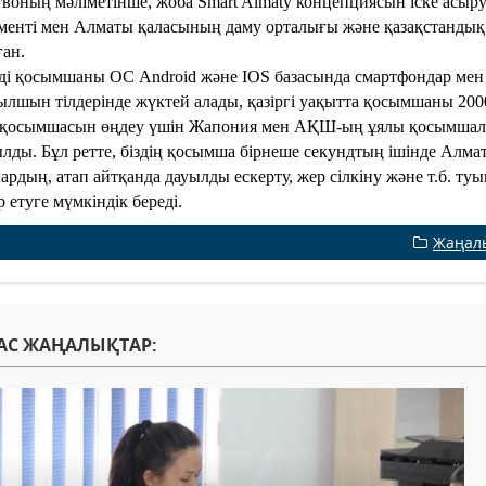
воның мәліметінше, жоба Smart Almaty концепциясын іске асы
менті мен Алматы қаласының даму орталығы және қазақстандық
ан.
і қосымшаны ОС Android және IOS базасында смартфондар мен п
ылшын тілдерінде жүктей алады, қазіргі уақытта қосымшаны 200
қосымшасын өңдеу үшін Жапония мен АҚШ-ың ұялы қосымшалар
лды. Бұл ретте, біздің қосымша бірнеше секундтың ішінде Алм
ардың, атап айтқанда дауылды ескерту, жер сілкіну және т.б. ту
 етуге мүмкіндік береді.
Жаңал
АС ЖАҢАЛЫҚТАР: