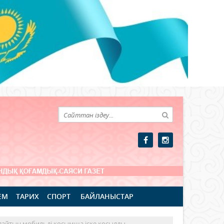
ЕМ
ТАРИХ
СПОРТ
БАЙЛАНЫСТАР
лайтын мобильді қосымша іске қосылды