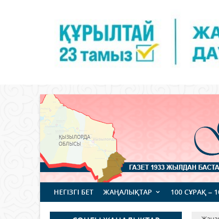
НЕГІЗГІ БЕТ
ЖАҢАЛЫҚТАР
100 СҰРАҚ – 
Жаңа