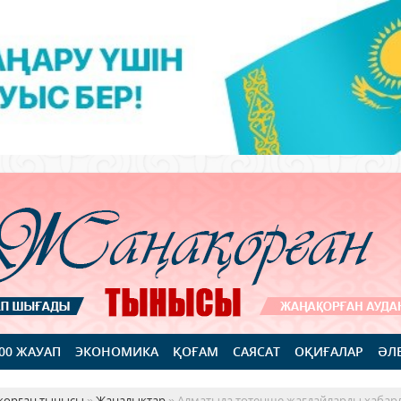
100 ЖАУАП
ЭКОНОМИКА
ҚОҒАМ
САЯСАТ
ОҚИҒАЛАР
ӘЛ
қорған тынысы
»
Жаңалықтар
» Алматыда төтенше жағдайларды хабар