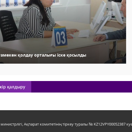
тамекен қолдау орталығы іске қосылды
кір қалдыру
инистрлігі, Ақпарат комитетінің тіркеу туралы № KZ12VPY00052387 куә