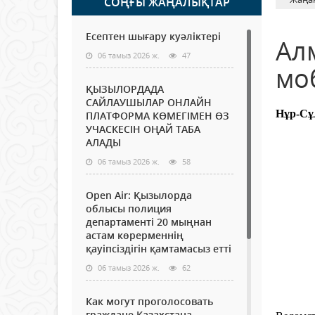
СОҢҒЫ ЖАҢАЛЫҚТАР
Есептен шығару куәліктері
Ал
06 тамыз 2026 ж.
47
мо
ҚЫЗЫЛОРДАДА
САЙЛАУШЫЛАР ОНЛАЙН
Нұр-Сұ
ПЛАТФОРМА КӨМЕГІМЕН ӨЗ
УЧАСКЕСІН ОҢАЙ ТАБА
АЛАДЫ
06 тамыз 2026 ж.
58
Open Air: Қызылорда
облысы полиция
департаменті 20 мыңнан
астам көрерменнің
қауіпсіздігін қамтамасыз етті
06 тамыз 2026 ж.
62
Как могут проголосовать
граждане Казахстана,