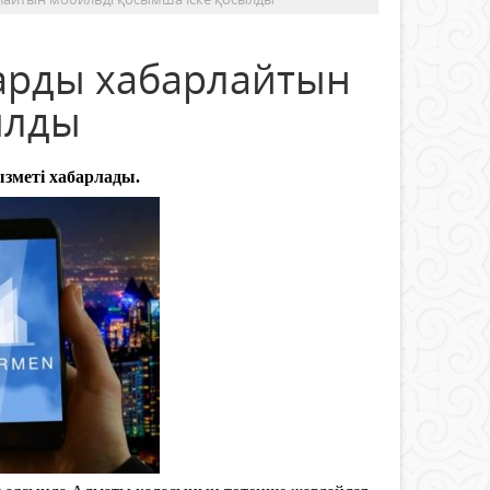
арды хабарлайтын
ылды
зметі хабарлады.