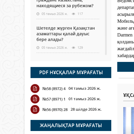
Ведомст
находящиеся за рубежом?
департа
05 тамыз 2026 ж.
117
асырылғ
Мобильд
Шетелде жүрген Қазақстан
және ағ
азаматтары қалай дауыс
Darmen 
бере алады?
қолданы
05 тамыз 2026 ж.
129
жағдайл
хабардар
Кассадағы баға мен сөредегі
баға әр түрлі болған
PDF НҰСҚАЛАР МҰРАҒАТЫ
жағдайда
04 тамыз 2026 ж.
108
04 тамыз 2026 ж.
№58 (8972) 4
ҰҚС
ҮКІМЕТТІК ЕМЕС ҰЙЫМДАРҒА
01 тамыз 2026 ж.
№57 (8971) 1
АРНАЛҒАН СЫЙЛЫҚАҚЫ
КОНКУРСЫНА ӨТІНІМ
28 шілде 2026 ж.
№56 (8970) 28
ҚАБЫЛДАУ БАСТАЛДЫ
04 тамыз 2026 ж.
107
ЖАҢАЛЫҚТАР МҰРАҒАТЫ