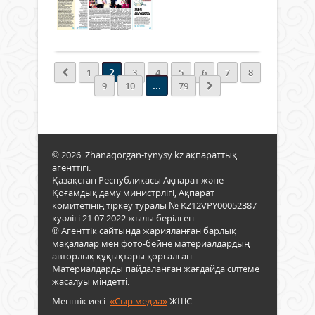
...
0
Толығырақ
2
1
3
4
5
6
7
8
...
9
10
79
© 2026. Zhanaqorgan-tynysy.kz ақпараттық
агенттігі.
Қазақстан Республикасы Ақпарат және
Қоғамдық даму министрлігі, Ақпарат
комитетінің тіркеу туралы № KZ12VPY00052387
куәлігі 21.07.2022 жылы берілген.
® Агенттік сайтында жарияланған барлық
мақалалар мен фото-бейне материалдардың
авторлық құқықтары қорғалған.
Материалдарды пайдаланған жағдайда сілтеме
жасалуы міндетті.
Меншік иесі:
«Сыр медиа»
ЖШС.