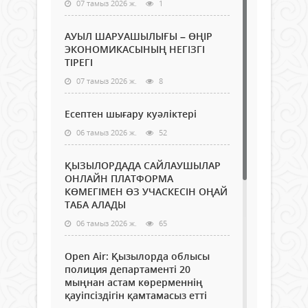
07 тамыз 2026 ж.
1
АУЫЛ ШАРУАШЫЛЫҒЫ – ӨҢІР
ЭКОНОМИКАСЫНЫҢ НЕГІЗГІ
ТІРЕГІ
07 тамыз 2026 ж.
8
Есептен шығару куәліктері
06 тамыз 2026 ж.
52
ҚЫЗЫЛОРДАДА САЙЛАУШЫЛАР
ОНЛАЙН ПЛАТФОРМА
КӨМЕГІМЕН ӨЗ УЧАСКЕСІН ОҢАЙ
ТАБА АЛАДЫ
06 тамыз 2026 ж.
65
Open Air: Қызылорда облысы
полиция департаменті 20
мыңнан астам көрерменнің
қауіпсіздігін қамтамасыз етті