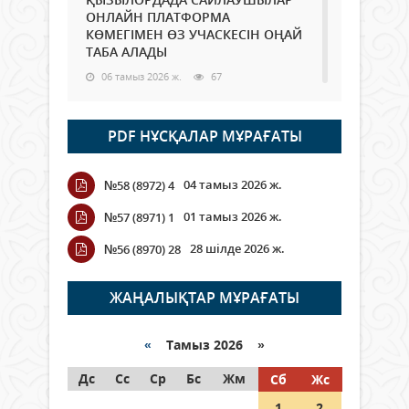
ОНЛАЙН ПЛАТФОРМА
КӨМЕГІМЕН ӨЗ УЧАСКЕСІН ОҢАЙ
ТАБА АЛАДЫ
06 тамыз 2026 ж.
67
Open Air: Қызылорда облысы
PDF НҰСҚАЛАР МҰРАҒАТЫ
полиция департаменті 20
мыңнан астам көрерменнің
қауіпсіздігін қамтамасыз етті
04 тамыз 2026 ж.
№58 (8972) 4
06 тамыз 2026 ж.
73
01 тамыз 2026 ж.
№57 (8971) 1
Wi-Fi ҚАБЫРҒА АРҚЫЛЫ ҚАЛАЙ
28 шілде 2026 ж.
№56 (8970) 28
ӨТЕДІ?
06 тамыз 2026 ж.
243
ЖАҢАЛЫҚТАР МҰРАҒАТЫ
Как могут проголосовать
граждане Казахстана,
«
Тамыз 2026 »
находящиеся за рубежом?
Дс
Сс
Ср
Бс
Жм
Сб
Жс
05 тамыз 2026 ж.
122
1
2