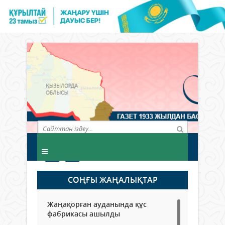
СОҢҒЫ ЖАҢАЛЫҚТАР
Жаңақорған ауданында құс
фабрикасы ашылды