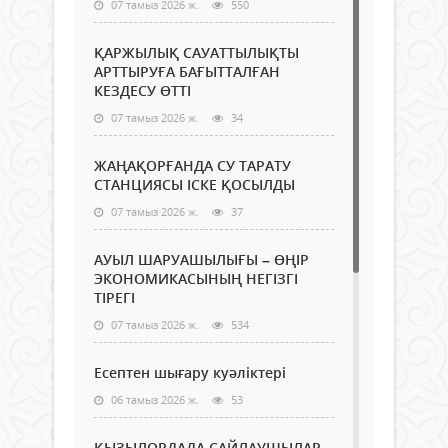
07 тамыз 2026 ж.
550
ҚАРЖЫЛЫҚ САУАТТЫЛЫҚТЫ
АРТТЫРУҒА БАҒЫТТАЛҒАН
КЕЗДЕСУ ӨТТІ
07 тамыз 2026 ж.
34
ЖАҢАҚОРҒАНДА СУ ТАРАТУ
СТАНЦИЯСЫ ІСКЕ ҚОСЫЛДЫ
07 тамыз 2026 ж.
37
АУЫЛ ШАРУАШЫЛЫҒЫ – ӨҢІР
ЭКОНОМИКАСЫНЫҢ НЕГІЗГІ
ТІРЕГІ
07 тамыз 2026 ж.
534
Есептен шығару куәліктері
06 тамыз 2026 ж.
53
ҚЫЗЫЛОРДАДА САЙЛАУШЫЛАР