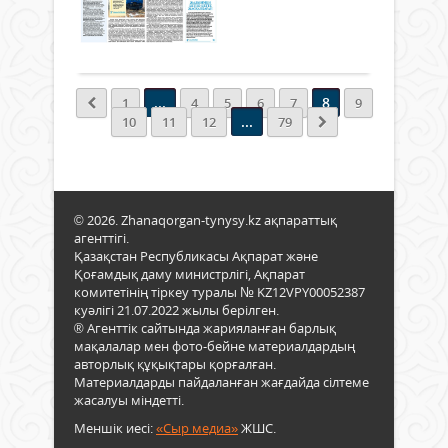
...
0
Толығырақ
...
8
1
4
5
6
7
9
...
10
11
12
79
© 2026. Zhanaqorgan-tynysy.kz ақпараттық
агенттігі.
Қазақстан Республикасы Ақпарат және
Қоғамдық даму министрлігі, Ақпарат
комитетінің тіркеу туралы № KZ12VPY00052387
куәлігі 21.07.2022 жылы берілген.
® Агенттік сайтында жарияланған барлық
мақалалар мен фото-бейне материалдардың
авторлық құқықтары қорғалған.
Материалдарды пайдаланған жағдайда сілтеме
жасалуы міндетті.
Меншік иесі:
«Сыр медиа»
ЖШС.