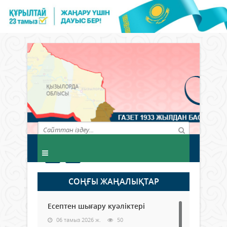
СОҢҒЫ ЖАҢАЛЫҚТАР
Есептен шығару куәліктері
06 тамыз 2026 ж.
50