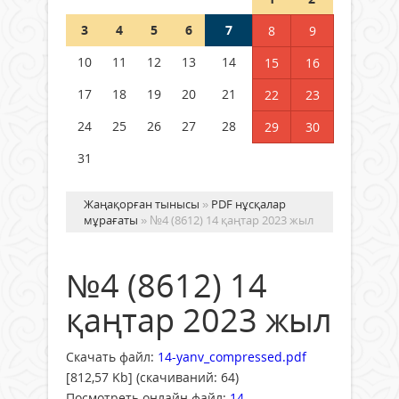
3
4
5
6
7
8
9
Германия аптап ыстыққа
байланысты суды үнемдей
10
11
12
13
14
15
16
бастады
17
18
19
20
21
22
23
04 тамыз 2026 ж.
97
24
25
26
27
28
29
30
31
Жаңақорған тынысы
»
PDF нұсқалар
мұрағаты
» №4 (8612) 14 қаңтар 2023 жыл
№4 (8612) 14
қаңтар 2023 жыл
Скачать файл:
14-yanv_compressed.pdf
[812,57 Kb] (cкачиваний: 64)
Посмотреть онлайн файл:
14-