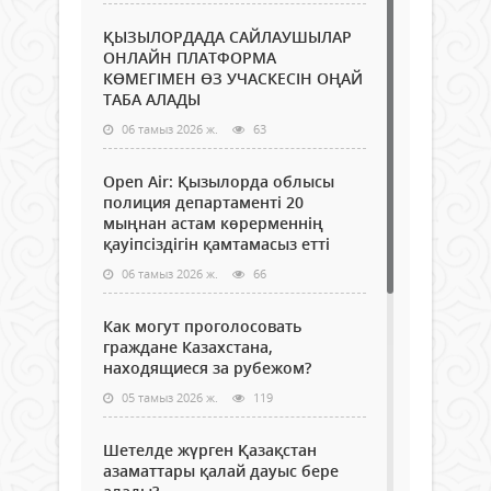
ҚЫЗЫЛОРДАДА САЙЛАУШЫЛАР
ОНЛАЙН ПЛАТФОРМА
КӨМЕГІМЕН ӨЗ УЧАСКЕСІН ОҢАЙ
ТАБА АЛАДЫ
06 тамыз 2026 ж.
63
Open Air: Қызылорда облысы
полиция департаменті 20
мыңнан астам көрерменнің
қауіпсіздігін қамтамасыз етті
06 тамыз 2026 ж.
66
Как могут проголосовать
граждане Казахстана,
находящиеся за рубежом?
05 тамыз 2026 ж.
119
Шетелде жүрген Қазақстан
азаматтары қалай дауыс бере