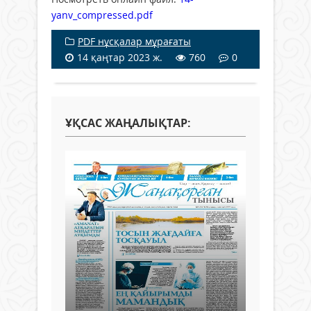
yanv_compressed.pdf
PDF нұсқалар мұрағаты
14 қаңтар 2023 ж.
760
0
ҰҚСАС ЖАҢАЛЫҚТАР: