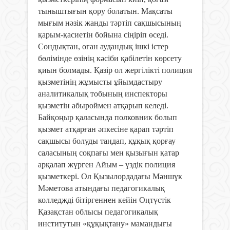
тыныштығын қору болатын. Мақсаты
мығым нәзік жанды тәртіп сақшысының
қарым-қасиетін бойына сіңіріп өседі.
Сондықтан, оған аудандық ішкі істер
бөлімінде өзінің кәсіби қабілетін көрсету
қиын болмады. Қазір ол жергілікті полиция
қызметінің жұмысты ұйымдастыру
аналитикалық тобының инспекторы
қызметін абыроймен атқарып келеді.
Байқоңыр қаласында полковник болып
қызмет атқарған әпкесіне қарап тәртіп
сақшысы болуды таңдап, құқық қорғау
саласының соқпағы мен қызығын қатар
арқалап жүрген Айым – үздік полиция
қызметкері. Ол Қызылордадағы Мәншүк
Мәметова атындағы педагогикалық
колледжді бітіргеннен кейін Оңтүстік
Қазақстан облысы педагогикалық
институтын «құқықтану» мамандығы