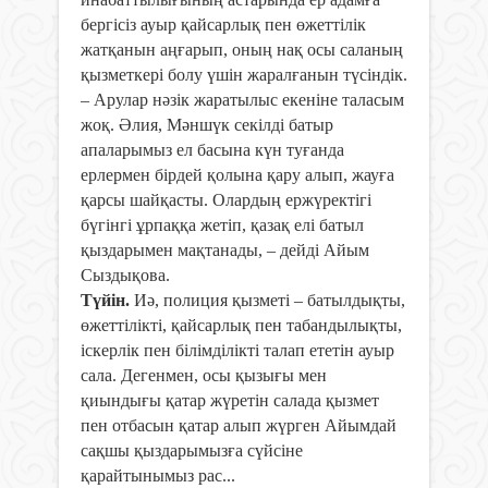
бергісіз ауыр қайсарлық пен өжеттілік
жатқанын аңғарып, оның нақ осы саланың
қызметкері болу үшін жаралғанын түсіндік.
– Арулар нәзік жаратылыс екеніне таласым
жоқ. Әлия, Мәншүк секілді батыр
апаларымыз ел басына күн туғанда
ерлермен бірдей қолына қару алып, жауға
қарсы шайқасты. Олардың ержүректігі
бүгінгі ұрпаққа жетіп, қазақ елі батыл
қыздарымен мақтанады, – дейді Айым
Сыздықова.
Түйін
.
Иә, полиция қызметі – батылдықты,
өжеттілікті, қайсарлық пен табандылықты,
іскерлік пен білімділікті талап ететін ауыр
сала. Дегенмен, осы қызығы мен
қиындығы қатар жүретін салада қызмет
пен отбасын қатар алып жүрген Айымдай
сақшы қыздарымызға сүйсіне
қарайтынымыз рас...