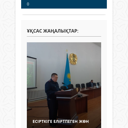
0
ҰҚСАС ЖАҢАЛЫҚТАР:
ЕСІРТКІГЕ ЕЛІРТПЕГЕН ЖӨН