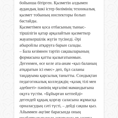
бойынша бітірген. Қызметін алдымен
аудандық ішкі істер бөлімінің техникалық
қызмет тобының инспекторы болып
бастайды.
Қызметімен қоса отбасының тыныс-
тіршілігін қатар арқалайтын қызметкер
жауапкершілік жүгін түсінеді. Әрі
абыройлы атқаруға барын салады.
– Бала кезімнен тәртіп сақшыларының
формасына қатты қызығатынмын.
Дегенмен, өсе келе ата-анам «қыз баланың
атқаратын ісі емес» деп, бұл саланы
таңдауыма қарсылық танытты. Сондықтан
педагогикалық колледждің «қазақ тілі мен
әдебиеті» пәнінің мұғалімі мамандығына
оқуға түстім. «Бұйырған кетпейді»
дегендей құқық қорғау саласына жұмысқа
орналасудың сәті түсті, – дейді сақшы қыз.
Айыммен әңгіме барасында оның
инабаттылығының астарында ер адамға