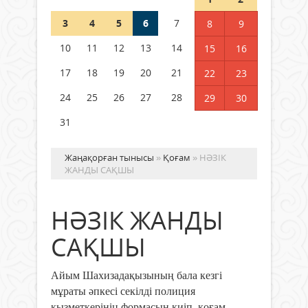
3
4
5
6
7
8
9
Қысқы демалыс 14 күн: 2026–
2027 оқу жылына арналған
10
11
12
13
14
15
16
каникул кестесі бекітілді
17
18
19
20
21
22
23
04 тамыз 2026 ж.
123
24
25
26
27
28
29
30
31
Жаңақорған тынысы
»
Қоғам
» НӘЗІК
ЖАНДЫ САҚШЫ
НӘЗІК ЖАНДЫ
САҚШЫ
Айым Шахизадақызының бала кезгі
мұраты әпкесі секілді полиция
қызметкерінің формасын киіп, қоғам