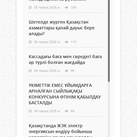
05 тамыз 2026 ж.
104
Шетелде жүрген Қазақстан
азаматтары қалай дауыс бере
алады?
05 тамыз 2026 ж.
115
Кассадағы баға мен сөредегі баға
әр түрлі болған жағдайда
04 тамыз 2026 ж.
96
ҮКІМЕТТІК ЕМЕС ҰЙЫМДАРҒА
АРНАЛҒАН СЫЙЛЫҚАҚЫ
КОНКУРСЫНА ӨТІНІМ ҚАБЫЛДАУ
БАСТАЛДЫ
04 тамыз 2026 ж.
89
Қазақстанда ЖЭК электр
энергиясын өндіру бойынша