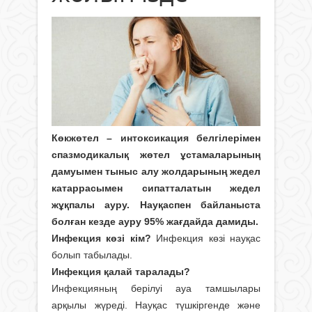
Көкжөтел – интоксикация белгілерімен
спазмодикалық жөтел ұстамаларының
дамуымен тыныс алу жолдарының жедел
катаррасымен сипатталатын жедел
жұқпалы ауру. Науқаспен байланыста
болған кезде ауру 95% жағдайда дамиды.
Инфекция көзі кім?
Инфекция көзі науқас
болып табылады.
Инфекция қалай таралады?
Инфекцияның берілуі ауа тамшылары
арқылы жүреді. Науқас түшкіргенде және