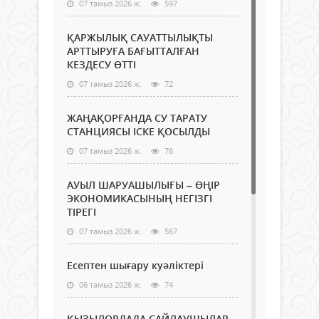
07 тамыз 2026 ж.
597
ҚАРЖЫЛЫҚ САУАТТЫЛЫҚТЫ
АРТТЫРУҒА БАҒЫТТАЛҒАН
КЕЗДЕСУ ӨТТІ
07 тамыз 2026 ж.
72
ЖАҢАҚОРҒАНДА СУ ТАРАТУ
СТАНЦИЯСЫ ІСКЕ ҚОСЫЛДЫ
07 тамыз 2026 ж.
76
АУЫЛ ШАРУАШЫЛЫҒЫ – ӨҢІР
ЭКОНОМИКАСЫНЫҢ НЕГІЗГІ
ТІРЕГІ
07 тамыз 2026 ж.
567
Есептен шығару куәліктері
06 тамыз 2026 ж.
74
ҚЫЗЫЛОРДАДА САЙЛАУШЫЛАР