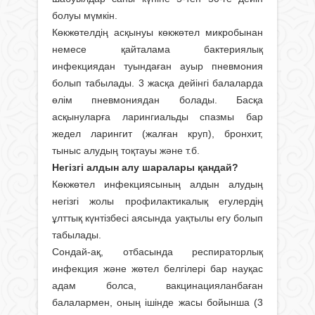
болуы мүмкін.
Көкжөтелдің асқынуы көкжөтел микробынан
немесе қайталама бактериялық
инфекциядан туындаған ауыр пневмония
болып табылады. 3 жасқа дейінгі балаларда
өлім пневмониядан болады. Басқа
асқынуларға ларингиальды спазмы бар
жедел ларингит (жалған круп), бронхит,
тыныс алудың тоқтауы және т.б.
Негізгі алдын алу шаралары қандай?
Көкжөтел инфекциясының алдын алудың
негізгі жолы профилактикалық егулердің
ұлттық күнтізбесі аясында уақтылы егу болып
табылады.
Сондай-ақ, отбасында респираторлық
инфекция және жөтел белгілері бар науқас
адам болса, вакцинацияланбаған
балалармен, оның ішінде жасы бойынша (3