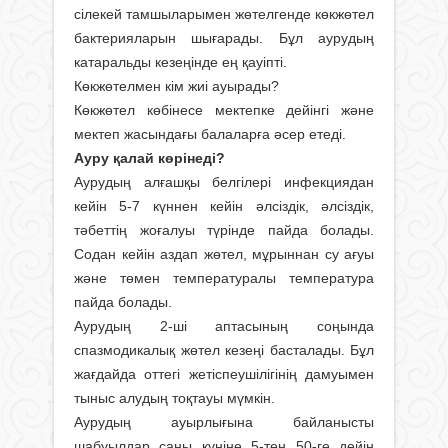
сілекей тамшыларымен жөтелгенде көкжөтел
бактерияларын шығарады. Бұл аурудың
катаральды кезеңінде ең қауіпті.
Көкжөтелмен кім жиі ауырады?
Көкжөтел көбінесе мектепке дейінгі және
мектеп жасындағы балаларға әсер етеді.
Ауру қалай көрінеді?
Аурудың алғашқы белгілері инфекциядан
кейін 5-7 күннен кейін әлсіздік, әлсіздік,
тәбеттің жоғалуы түрінде пайда болады.
Содан кейін аздап жөтел, мұрыннан су ағуы
және төмен температуралы температура
пайда болады.
Аурудың 2-ші аптасының соңында
спазмодикалық жөтел кезеңі басталады. Бұл
жағдайда оттегі жетіспеушілігінің дамуымен
тыныс алудың тоқтауы мүмкін.
Аурудың ауырлығына байланысты
шабуылдар саны күніне 5-тен 50-ге дейін