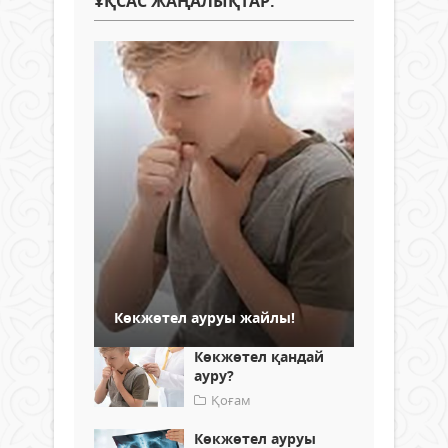
ҰҚСАС ЖАҢАЛЫҚТАР:
Көкжөтел ауруы жайлы!
Көкжөтел қандай
ауру?
Қоғам
Көкжөтел ауруы