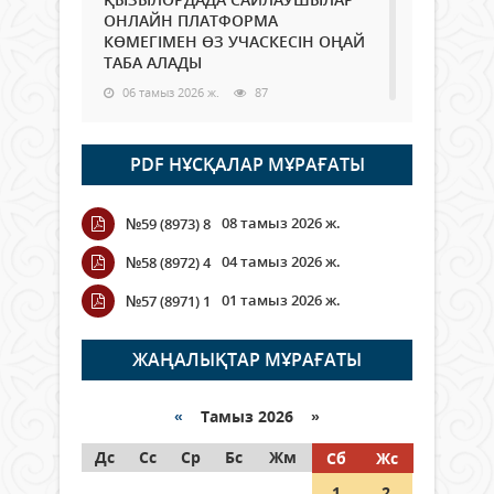
ОНЛАЙН ПЛАТФОРМА
КӨМЕГІМЕН ӨЗ УЧАСКЕСІН ОҢАЙ
ТАБА АЛАДЫ
06 тамыз 2026 ж.
87
Open Air: Қызылорда облысы
PDF НҰСҚАЛАР МҰРАҒАТЫ
полиция департаменті 20
мыңнан астам көрерменнің
қауіпсіздігін қамтамасыз етті
08 тамыз 2026 ж.
№59 (8973) 8
06 тамыз 2026 ж.
99
04 тамыз 2026 ж.
№58 (8972) 4
Wi-Fi ҚАБЫРҒА АРҚЫЛЫ ҚАЛАЙ
01 тамыз 2026 ж.
№57 (8971) 1
ӨТЕДІ?
06 тамыз 2026 ж.
265
ЖАҢАЛЫҚТАР МҰРАҒАТЫ
Как могут проголосовать
граждане Казахстана,
«
Тамыз 2026 »
находящиеся за рубежом?
Дс
Сс
Ср
Бс
Жм
Сб
Жс
05 тамыз 2026 ж.
146
1
2