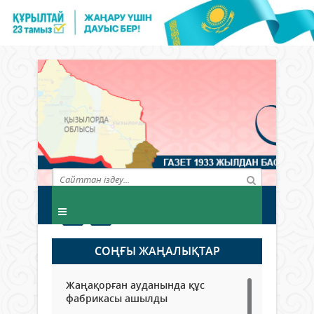
СОҢҒЫ ЖАҢАЛЫҚТАР
Жаңақорған ауданында құс
фабрикасы ашылды