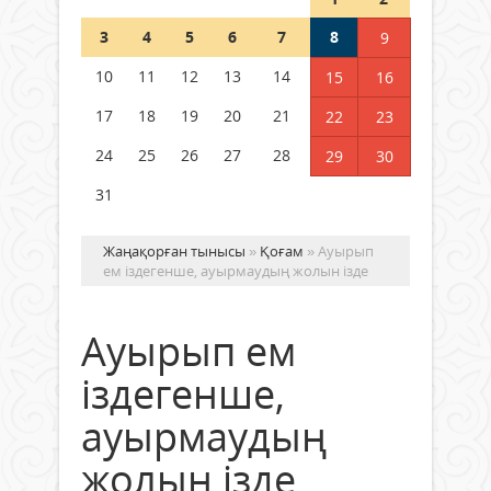
Шетелде жүрген Қазақстан
3
4
5
6
7
8
9
азаматтары қалай дауыс бере
алады?
10
11
12
13
14
15
16
05 тамыз 2026 ж.
157
17
18
19
20
21
22
23
24
25
26
27
28
29
30
31
Жаңақорған тынысы
»
Қоғам
» Ауырып
ем іздегенше, ауырмаудың жолын ізде
Ауырып ем
іздегенше,
ауырмаудың
жолын ізде