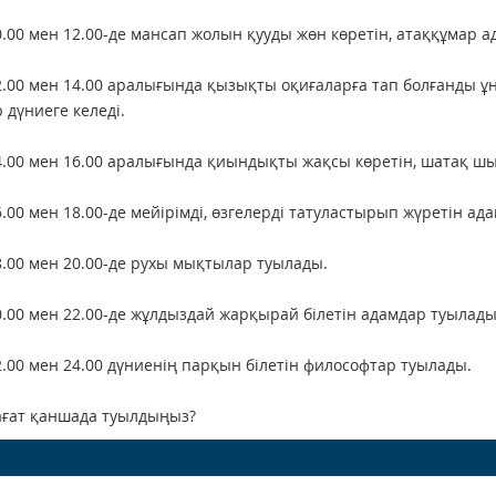
0.00 мен 12.00-де мансап жолын қууды жөн көретін, атаққұмар 
2.00 мен 14.00 аралығында қызықты оқиғаларға тап болғанды ұ
 дүниеге келеді.
4.00 мен 16.00 аралығында қиындықты жақсы көретін, шатақ ш
6.00 мен 18.00-де мейірімді, өзгелерді татуластырып жүретін ад
8.00 мен 20.00-де рухы мықтылар туылады.
0.00 мен 22.00-де жұлдыздай жарқырай білетін адамдар туылады
2.00 мен 24.00 дүниенің парқын білетін философтар туылады.
сағат қаншада туылдыңыз?