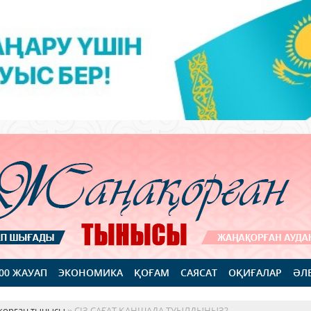
100 ЖАУАП
ЭКОНОМИКА
ҚОҒАМ
САЯСАТ
ОҚИҒАЛАР
ӘЛ
қорған тынысы
» СІЗ САҒАТ ҚАНШАДА ТУЫЛДЫҢЫЗ?