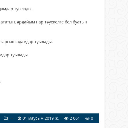
адамдар туылады.
нататын, әрдайым нар тәуекелге бел буатын
ығарғыш адамдар туылады.
амдар туылады.
.
---
01 маусым 2019 ж.
2 061
0