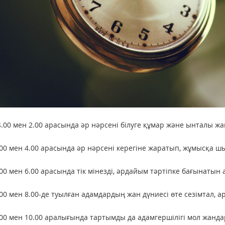
4.00 мен 2.00 арасында әр нәрсені білуге құмар және ынталы жа
.00 мен 4.00 арасында әр нәрсені керегіне жаратып, жұмысқа 
.00 мен 6.00 арасында тік мінезді, әрдайым тәртіпке бағынатын
.00 мен 8.00-де туылған адамдардың жан дүниесі өте сезімтал, 
.00 мен 10.00 аралығында тартымды да адамгершілігі мол жанда