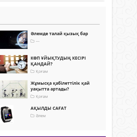
Әлемде талай қызық бар
---
КӨП ҰЙЫҚТУДЫҢ КЕСІРІ
ҚАНДАЙ?
Қоғам
Жұмысқа қабілеттілік қай
уақытта артады?
Қоғам
АҚЫЛДЫ САҒАТ
Әлем