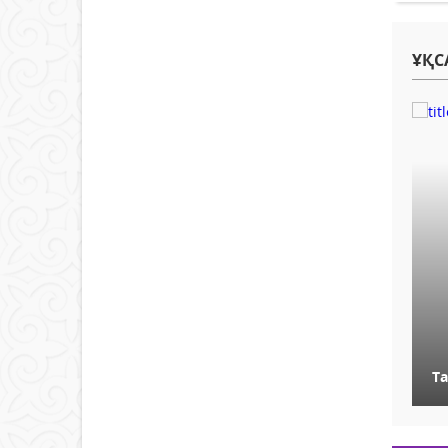
ҰҚС
Т