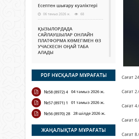
Есептен шығару куәліктері
06 тамыз 2026 ж.
68
ҚЫЗЫЛОРДАДА
САЙЛАУШЫЛАР ОНЛАЙН
ПЛАТФОРМА КӨМЕГІМЕН ӨЗ
УЧАСКЕСІН ОҢАЙ ТАБА
АЛАДЫ
06 тамыз 2026 ж.
81
PDF НҰСҚАЛАР МҰРАҒАТЫ
Open Air: Қызылорда
Сағат 2
облысы полиция
департаменті 20 мыңнан
Сағат 2
04 тамыз 2026 ж.
№58 (8972) 4
астам көрерменнің
қауіпсіздігін қамтамасыз етті
01 тамыз 2026 ж.
№57 (8971) 1
Сағат 4
06 тамыз 2026 ж.
88
28 шілде 2026 ж.
№56 (8970) 28
Сағат 6
Wi-Fi ҚАБЫРҒА АРҚЫЛЫ
ҚАЛАЙ ӨТЕДІ?
ЖАҢАЛЫҚТАР МҰРАҒАТЫ
Сағат 8
06 тамыз 2026 ж.
257