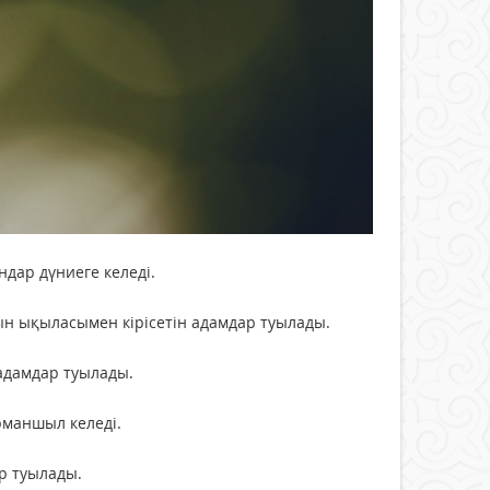
ндар дүниеге келеді.
шын ықыласымен кірісетін адамдар туылады.
 адамдар туылады.
арманшыл келеді.
р туылады.