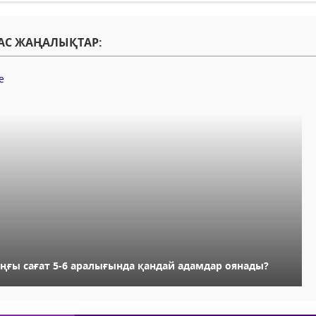
АС ЖАҢАЛЫҚТАР:
аңғы сағат 5-6 аралығында қандай адамдар оянады?