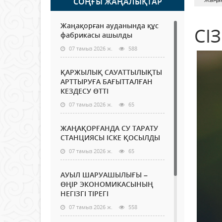
СОҢҒЫ ЖАҢАЛЫҚТАР
Жаңақорған ауданында құс
СІ
фабрикасы ашылды
07 тамыз 2026 ж.
588
ҚАРЖЫЛЫҚ САУАТТЫЛЫҚТЫ
АРТТЫРУҒА БАҒЫТТАЛҒАН
КЕЗДЕСУ ӨТТІ
07 тамыз 2026 ж.
65
ЖАҢАҚОРҒАНДА СУ ТАРАТУ
СТАНЦИЯСЫ ІСКЕ ҚОСЫЛДЫ
07 тамыз 2026 ж.
65
АУЫЛ ШАРУАШЫЛЫҒЫ –
ӨҢІР ЭКОНОМИКАСЫНЫҢ
НЕГІЗГІ ТІРЕГІ
07 тамыз 2026 ж.
558