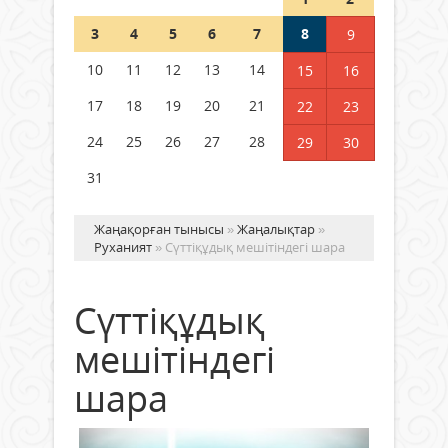
Шетелде жүрген Қазақстан
3
4
5
6
7
8
9
азаматтары қалай дауыс бере
алады?
10
11
12
13
14
15
16
05 тамыз 2026 ж.
152
17
18
19
20
21
22
23
24
25
26
27
28
29
30
31
Жаңақорған тынысы
»
Жаңалықтар
»
Руханият
» Сүттіқұдық мешітіндегі шара
Сүттіқұдық
мешітіндегі
шара