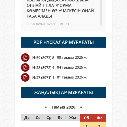
ОНЛАЙН ПЛАТФОРМА
КӨМЕГІМЕН ӨЗ УЧАСКЕСІН ОҢАЙ
ТАБА АЛАДЫ
06 тамыз 2026 ж.
84
Open Air: Қызылорда облысы
PDF НҰСҚАЛАР МҰРАҒАТЫ
полиция департаменті 20
мыңнан астам көрерменнің
қауіпсіздігін қамтамасыз етті
08 тамыз 2026 ж.
№59 (8973) 8
06 тамыз 2026 ж.
92
04 тамыз 2026 ж.
№58 (8972) 4
Wi-Fi ҚАБЫРҒА АРҚЫЛЫ ҚАЛАЙ
01 тамыз 2026 ж.
№57 (8971) 1
ӨТЕДІ?
06 тамыз 2026 ж.
261
ЖАҢАЛЫҚТАР МҰРАҒАТЫ
Как могут проголосовать
граждане Казахстана,
«
Тамыз 2026 »
находящиеся за рубежом?
Дс
Сс
Ср
Бс
Жм
Сб
Жс
05 тамыз 2026 ж.
143
1
2