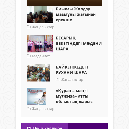
Биылғы Жолдау
мазмұны жағынан
ерекше
Жаңалықтар
БЕСАРЫҚ
БЕКЕТІНДЕГІ МӘДЕНИ
ШАРА
Мәдениет
БАЙКЕНЖЕДЕГІ
РУХАНИ ШАРА
Жаңалықтар
«Құран – мәңгі
мұғжиза» атты
облыстық жарыс
Жаңалықтар
Пікір қалдыру