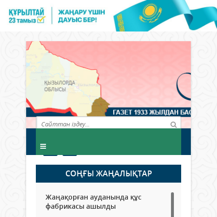
СОҢҒЫ ЖАҢАЛЫҚТАР
Жаңақорған ауданында құс
фабрикасы ашылды