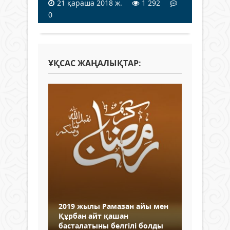
21 қараша 2018 ж.
1 292
0
ҰҚСАС ЖАҢАЛЫҚТАР:
2019 жылы Рамазан айы мен
Құрбан айт қашан
басталатыны белгілі болды