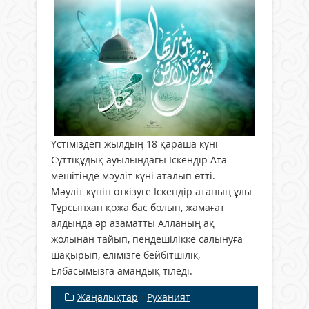
Үстіміздегі жылдың 18 қараша күні
Сүттіқұдық ауылындағы Іскендір Ата
мешітінде мәуліт күні аталып өтті.
Мәуліт күнін өткізуге Іскендір атаның ұлы
Тұрсынхан қожа бас болып, жамағат
алдында әр азаматты Алланың ақ
жолынан тайып, пендешілікке салынуға
шақырып, елімізге бейбітшілік,
Елбасымызға амандық тіледі.
Жаңалықтар
/
Руханият