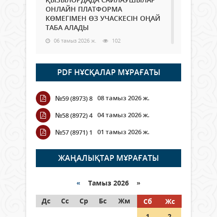
ОНЛАЙН ПЛАТФОРМА
КӨМЕГІМЕН ӨЗ УЧАСКЕСІН ОҢАЙ
ТАБА АЛАДЫ
06 тамыз 2026 ж.
102
Open Air: Қызылорда облысы
PDF НҰСҚАЛАР МҰРАҒАТЫ
полиция департаменті 20
мыңнан астам көрерменнің
қауіпсіздігін қамтамасыз етті
08 тамыз 2026 ж.
№59 (8973) 8
06 тамыз 2026 ж.
125
04 тамыз 2026 ж.
№58 (8972) 4
Wi-Fi ҚАБЫРҒА АРҚЫЛЫ ҚАЛАЙ
01 тамыз 2026 ж.
№57 (8971) 1
ӨТЕДІ?
06 тамыз 2026 ж.
279
ЖАҢАЛЫҚТАР МҰРАҒАТЫ
Как могут проголосовать
граждане Казахстана,
«
Тамыз 2026 »
находящиеся за рубежом?
Дс
Сс
Ср
Бс
Жм
Сб
Жс
05 тамыз 2026 ж.
161
1
2