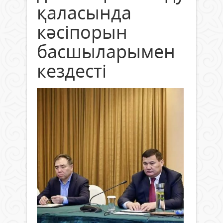
қаласында
кәсіпорын
басшыларымен
кездесті