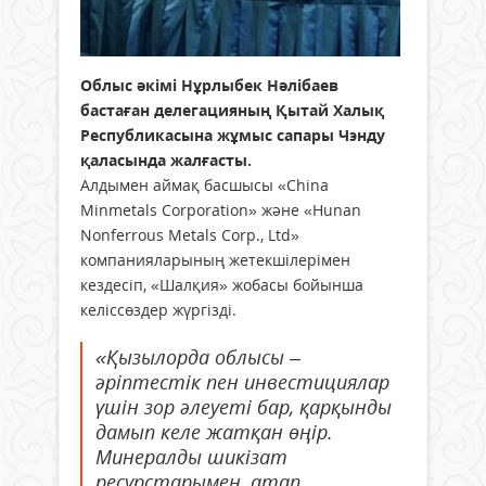
Облыс әкімі Нұрлыбек Нәлібаев
бастаған делегацияның Қытай Халық
Республикасына жұмыс сапары Чэнду
қаласында жалғасты.
Алдымен аймақ басшысы «China
Minmetals Corporation» және «Hunan
Nonferrous Metals Corp., Ltd»
компанияларының жетекшілерімен
кездесіп, «Шалқия» жобасы бойынша
келіссөздер жүргізді.
«Қызылорда облысы –
әріптестік пен инвестициялар
үшін зор әлеуеті бар, қарқынды
дамып келе жатқан өңір.
Минералды шикізат
ресурстарымен, атап