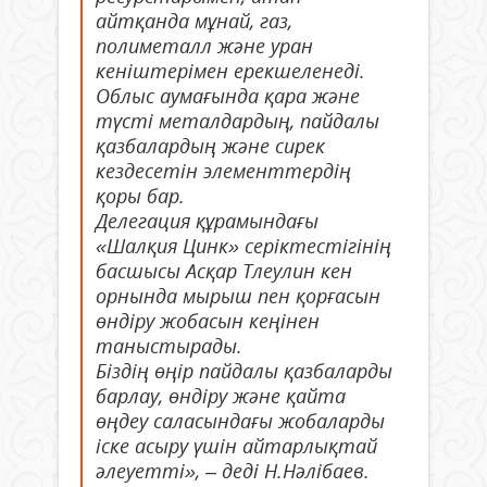
айтқанда мұнай, газ,
полиметалл және уран
кеніштерімен ерекшеленеді.
Облыс аумағында қара және
түсті металдардың, пайдалы
қазбалардың және сирек
кездесетін элементтердің
қоры бар.
Делегация құрамындағы
«Шалқия Цинк» серіктестігінің
басшысы Асқар Тлеулин кен
орнында мырыш пен қорғасын
өндіру жобасын кеңінен
таныстырады.
Біздің өңір пайдалы қазбаларды
барлау, өндіру және қайта
өңдеу саласындағы жобаларды
іске асыру үшін айтарлықтай
әлеуетті», – деді Н.Нәлібаев.