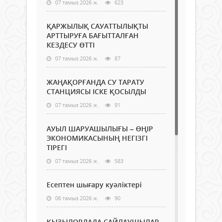
07 тамыз 2026 ж.
623
ҚАРЖЫЛЫҚ САУАТТЫЛЫҚТЫ
АРТТЫРУҒА БАҒЫТТАЛҒАН
КЕЗДЕСУ ӨТТІ
07 тамыз 2026 ж.
87
ЖАҢАҚОРҒАНДА СУ ТАРАТУ
СТАНЦИЯСЫ ІСКЕ ҚОСЫЛДЫ
07 тамыз 2026 ж.
91
АУЫЛ ШАРУАШЫЛЫҒЫ – ӨҢІР
ЭКОНОМИКАСЫНЫҢ НЕГІЗГІ
ТІРЕГІ
07 тамыз 2026 ж.
583
Есептен шығару куәліктері
06 тамыз 2026 ж.
90
ҚЫЗЫЛОРДАДА САЙЛАУШЫЛАР