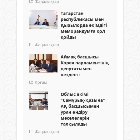
Жаңалықтар
Татарстан
республикасы мен
Қызылорда әкімдігі
меморандумға қол
қойды
Жаңалықтар
Аймақ басшысы
Корея парламентінің
депутатымен
кездесті
Қоғам
Облыс әкімі
"Самұрық-Қазына"
АҚ басшысымен
уран өндіру
мәселелерін
талқылады
Жаңалықтар