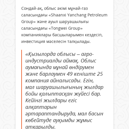
Сондай-ақ, облыс әкімі мұнай-газ
саласындағы «Shaanxi Yanchang Petroleum
Group» және ауыл шаруашылығы
саласындағы «Tongwei Group»
компаниялары басшыларымен кездесіп,
инвестиция мәселесін талқылады.
«Қызылорда облысы – агро-
индустриалды аймақ. Облыс
аумағында мұнай өндірумен
және барлаумен 49 кеніште 25
компания айналысады. Егін,
мал шаруашылығының жылдар
бойы қалыптасқан жүйесі бар.
Кейінгі жылдары егіс
алқаптарын
әртараптандыруда, мал басын
көбейтуде ауқымды жұмыс
атқарылды.