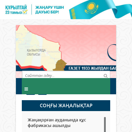
СОҢҒЫ ЖАҢАЛЫҚТАР
Жаңақорған ауданында құс
фабрикасы ашылды