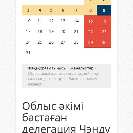
Шетелде жүрген Қазақстан
3
4
5
6
7
8
9
азаматтары қалай дауыс бере
алады?
10
11
12
13
14
15
16
05 тамыз 2026 ж.
172
17
18
19
20
21
22
23
24
25
26
27
28
29
30
31
Жаңақорған тынысы
»
Жаңалықтар
»
Облыс әкімі бастаған делегация Чэнду
қаласында кәсіпорын басшыларымен
кездесті
Облыс әкімі
бастаған
делегация Чэнду