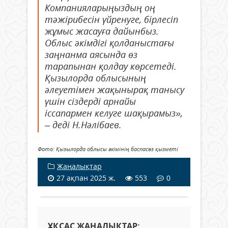
Компанияларыңыздың оң
тәжірибесін үйренуге, бірлесіп
жұмыс жасауға дайынбыз.
Облыс әкімдігі қолданыстағы
заңнанма аясында өз
тарапынан қолдау көрсетеді.
Қызылорда облысының
әлеуетімен жақынырақ танысу
үшін сіздерді арнайы
іссапармен келуге шақырамыз»,
– деді Н.Нәлібаев.
Фото: Қызылорда облысы әкімінің баспасөз қызметі
Жаңалықтар
27 ақпан 2025 ж.
553
0
ҰҚСАС ЖАҢАЛЫҚТАР: