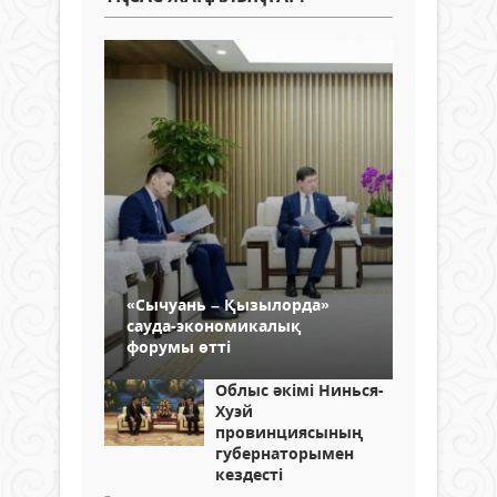
«Cычуань – Қызылорда»
сауда-экономикалық
форумы өтті
Облыс әкімі Нинься-
Хуэй
провинциясының
губернаторымен
кездесті