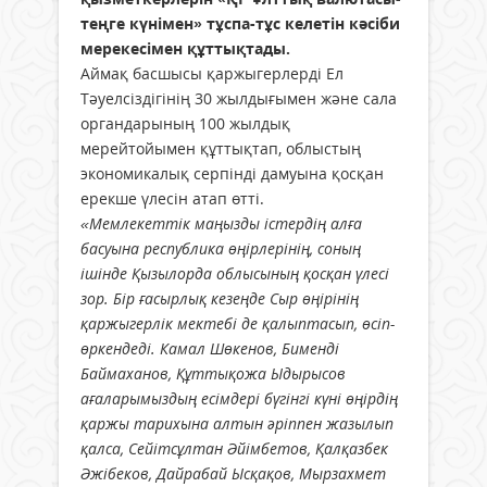
теңге күнімен» тұспа-тұс келетін кәсіби
мерекесімен құттықтады.
Аймақ басшысы қаржыгерлерді Ел
Тәуелсіздігінің 30 жылдығымен және сала
органдарының 100 жылдық
мерейтойымен құттықтап, облыстың
экономикалық серпінді дамуына қосқан
ерекше үлесін атап өтті.
«Мемлекеттік маңызды істердің алға
басуына республика өңірлерінің, соның
ішінде Қызылорда облысының қосқан үлесі
зор. Бір ғасырлық кезеңде Сыр өңірінің
қаржыгерлік мектебі де қалыптасып, өсіп-
өркендеді. Камал Шөкенов, Бименді
Баймаханов, Құттықожа Ыдырысов
ағаларымыздың есімдері бүгінгі күні өңірдің
қаржы тарихына алтын әріппен жазылып
қалса, Сейітсұлтан Әйімбетов, Қалқазбек
Әжібеков, Дайрабай Ысқақов, Мырзахмет