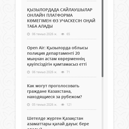
ҚЫЗЫЛОРДАДА САЙЛАУШЫЛАР
ОНЛАЙН ПЛАТФОРМА
КӨМЕГІМЕН ӨЗ УЧАСКЕСІН ОҢАЙ
ТАБА АЛАДЫ
06 тамыз 2026 ж.
65
Open Air: Қызылорда облысы
полиция департаменті 20
мыңнан астам көрерменнің
қауіпсіздігін қамтамасыз етті
06 тамыз 2026 ж.
71
Как могут проголосовать
граждане Казахстана,
находящиеся за рубежом?
05 тамыз 2026 ж.
121
Шетелде жүрген Қазақстан
азаматтары қалай дауыс бере