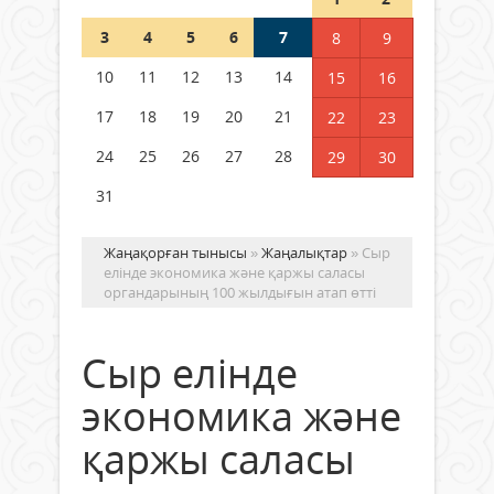
3
4
5
6
7
8
9
Германия аптап ыстыққа
байланысты суды үнемдей
10
11
12
13
14
15
16
бастады
17
18
19
20
21
22
23
04 тамыз 2026 ж.
101
24
25
26
27
28
29
30
31
Жаңақорған тынысы
»
Жаңалықтар
» Сыр
елінде экономика және қаржы саласы
органдарының 100 жылдығын атап өтті
Сыр елінде
экономика және
қаржы саласы