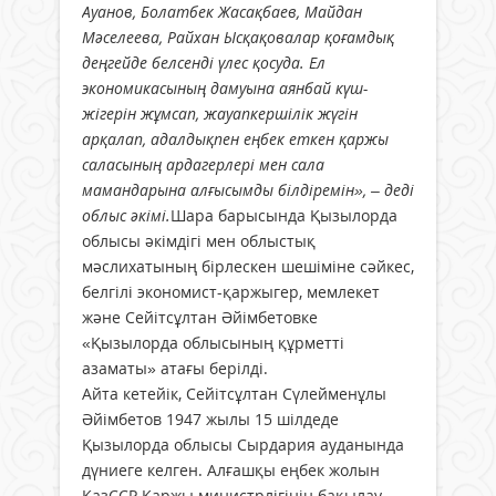
Ауанов, Болатбек Жасақбаев, Майдан
Мәселеева, Райхан Ысқақовалар қоғамдық
деңгейде белсенді үлес қосуда. Ел
экономикасының дамуына аянбай күш-
жігерін жұмсап, жауапкершілік жүгін
арқалап, адалдықпен еңбек еткен қаржы
саласының ардагерлері мен сала
мамандарына алғысымды білдіремін», – деді
облыс әкімі.
Шара барысында Қызылорда
облысы әкімдігі мен облыстық
мәслихатының бірлескен шешіміне сәйкес,
белгілі экономист-қаржыгер, мемлекет
және Сейітсұлтан Әйімбетовке
«Қызылорда облысының құрметті
азаматы» атағы берілді.
Айта кетейік, Сейітсұлтан Сүлейменұлы
Әйімбетов 1947 жылы 15 шілдеде
Қызылорда облысы Сырдария ауданында
дүниеге келген. Алғашқы еңбек жолын
ҚазССР Қаржы министрлігінің бақылау-