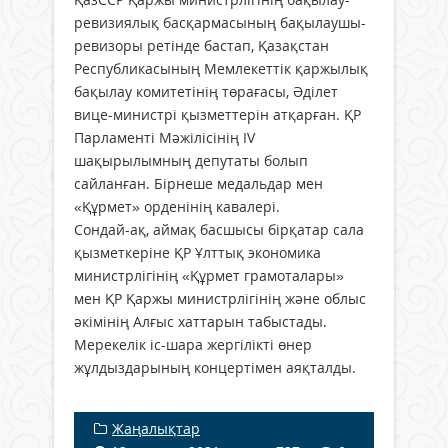
ревизиялық басқармасының бақылаушы-
ревизоры ретінде бастап, Қазақстан
Республикасының Мемлекеттік қаржылық
бақылау комитетінің төрағасы, Әділет
вице-министрі қызметтерін атқарған. ҚР
Парламенті Мәжілісінің IV
шақырылымның депутаты болып
сайланған. Бірнеше медальдар мен
«Құрмет» орденінің кавалері.
Сондай-ақ, аймақ басшысы бірқатар сала
қызметкеріне ҚР Ұлттық экономика
министрлігінің «Құрмет грамоталары»
мен ҚР Қаржы министрлігінің және облыс
әкімінің Алғыс хаттарын табыстады.
Мерекелік іс-шара жергілікті өнер
жұлдыздарының концертімен аяқталды.
Жаңалықтар