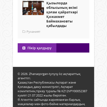
Қызылорда
облысының әкімі
қоғам қайраткері
Қожахмет
Баймахановты
қабылдады
Руханият
Пікір қалдыру
© 2026. Zhanaqorgan-tynysy.kz ақпараттық
агенттігі.
Қазақстан Республикасы Ақпарат және
Қоғамдық даму министрлігі, Ақпарат
комитетінің тіркеу туралы № KZ12VPY00052387
куәлігі 21.07.2022 жылы берілген.
® Агенттік сайтында жарияланған барлық
мақалалар мен фото-бейне материалдардың