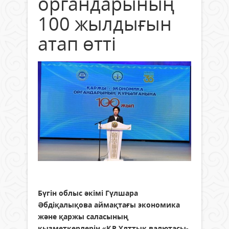
органдарының
100 жылдығын
атап өтті
Бүгін облыс әкімі Гүлшара
Әбдіқалықова аймақтағы экономика
және қаржы саласының
қызметкерлерін «ҚР Ұлттық валютасы-