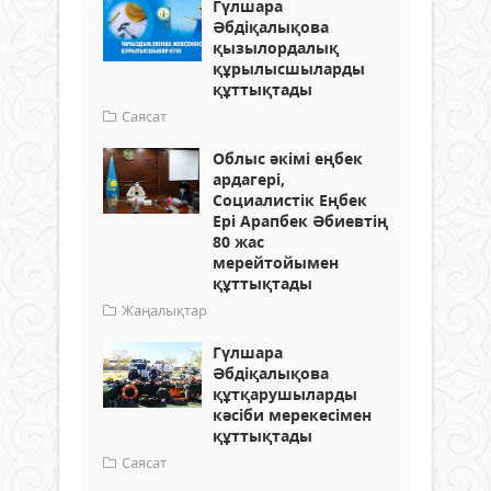
Гүлшара
Әбдіқалықова
қызылордалық
құрылысшыларды
құттықтады
Саясат
Облыс әкімі еңбек
ардагері,
Социалистік Еңбек
Ері Арапбек Әбиевтің
80 жас
мерейтойымен
құттықтады
Жаңалықтар
Гүлшара
Әбдіқалықова
құтқарушыларды
кәсіби мерекесімен
құттықтады
Саясат