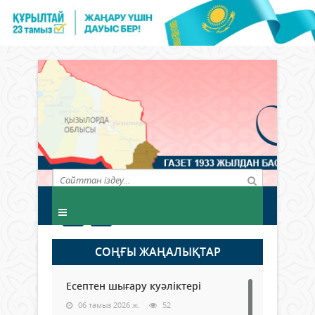
СОҢҒЫ ЖАҢАЛЫҚТАР
Есептен шығару куәліктері
06 тамыз 2026 ж.
52