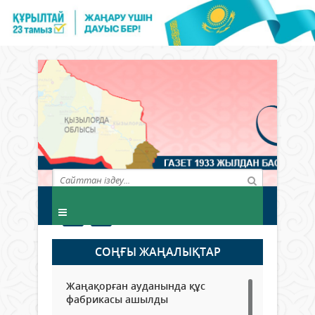
СОҢҒЫ ЖАҢАЛЫҚТАР
Жаңақорған ауданында құс
фабрикасы ашылды