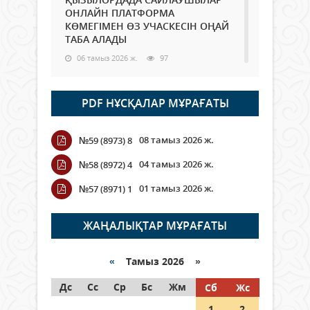
ОНЛАЙН ПЛАТФОРМА
КӨМЕГІМЕН ӨЗ УЧАСКЕСІН ОҢАЙ
ТАБА АЛАДЫ
06 тамыз 2026 ж.
97
Open Air: Қызылорда облысы
PDF НҰСҚАЛАР МҰРАҒАТЫ
полиция департаменті 20
мыңнан астам көрерменнің
қауіпсіздігін қамтамасыз етті
08 тамыз 2026 ж.
№59 (8973) 8
06 тамыз 2026 ж.
116
04 тамыз 2026 ж.
№58 (8972) 4
Wi-Fi ҚАБЫРҒА АРҚЫЛЫ ҚАЛАЙ
01 тамыз 2026 ж.
№57 (8971) 1
ӨТЕДІ?
06 тамыз 2026 ж.
276
ЖАҢАЛЫҚТАР МҰРАҒАТЫ
Как могут проголосовать
граждане Казахстана,
«
Тамыз 2026 »
находящиеся за рубежом?
Дс
Сс
Ср
Бс
Жм
Сб
Жс
05 тамыз 2026 ж.
157
1
2