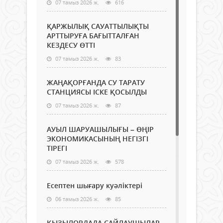
07 тамыз 2026 ж.
616
ҚАРЖЫЛЫҚ САУАТТЫЛЫҚТЫ
АРТТЫРУҒА БАҒЫТТАЛҒАН
КЕЗДЕСУ ӨТТІ
07 тамыз 2026 ж.
83
ЖАҢАҚОРҒАНДА СУ ТАРАТУ
СТАНЦИЯСЫ ІСКЕ ҚОСЫЛДЫ
07 тамыз 2026 ж.
87
АУЫЛ ШАРУАШЫЛЫҒЫ – ӨҢІР
ЭКОНОМИКАСЫНЫҢ НЕГІЗГІ
ТІРЕГІ
07 тамыз 2026 ж.
578
Есептен шығару куәліктері
06 тамыз 2026 ж.
85
ҚЫЗЫЛОРДАДА САЙЛАУШЫЛАР