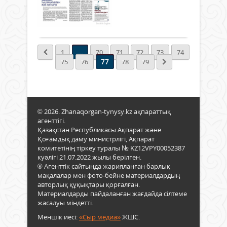
0
Толығырақ
...
1
70
71
72
73
74
77
75
76
78
79
© 2026. Zhanaqorgan-tynysy.kz ақпараттық
агенттігі.
Қазақстан Республикасы Ақпарат және
Қоғамдық даму министрлігі, Ақпарат
комитетінің тіркеу туралы № KZ12VPY00052387
куәлігі 21.07.2022 жылы берілген.
® Агенттік сайтында жарияланған барлық
мақалалар мен фото-бейне материалдардың
авторлық құқықтары қорғалған.
Материалдарды пайдаланған жағдайда сілтеме
жасалуы міндетті.
Меншік иесі:
«Сыр медиа»
ЖШС.