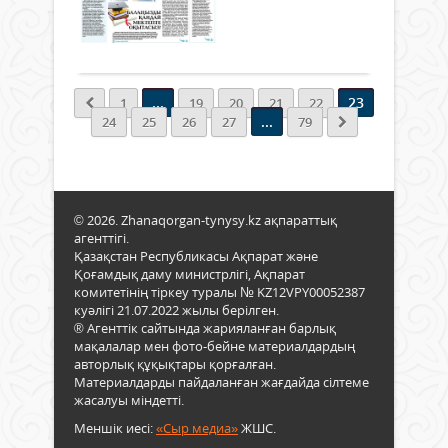
...
0
Толығырақ
...
23
1
19
20
21
22
...
24
25
26
27
79
© 2026. Zhanaqorgan-tynysy.kz ақпараттық
агенттігі.
Қазақстан Республикасы Ақпарат және
Қоғамдық даму министрлігі, Ақпарат
комитетінің тіркеу туралы № KZ12VPY00052387
куәлігі 21.07.2022 жылы берілген.
® Агенттік сайтында жарияланған барлық
мақалалар мен фото-бейне материалдардың
авторлық құқықтары қорғалған.
Материалдарды пайдаланған жағдайда сілтеме
жасалуы міндетті.
Меншік иесі:
«Сыр медиа»
ЖШС.