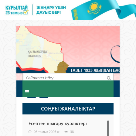
СОҢҒЫ ЖАҢАЛЫҚТАР
Есептен шығару куәліктері
06 тамыз 2026 ж.
38