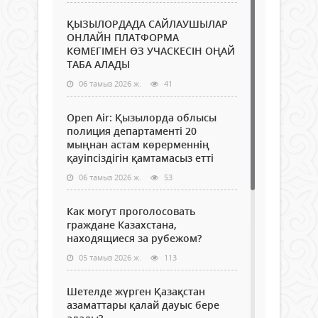
ҚЫЗЫЛОРДАДА САЙЛАУШЫЛАР
ОНЛАЙН ПЛАТФОРМА
КӨМЕГІМЕН ӨЗ УЧАСКЕСІН ОҢАЙ
ТАБА АЛАДЫ
06 тамыз 2026 ж.
41
Open Air: Қызылорда облысы
полиция департаменті 20
мыңнан астам көрерменнің
қауіпсіздігін қамтамасыз етті
06 тамыз 2026 ж.
53
Как могут проголосовать
граждане Казахстана,
находящиеся за рубежом?
05 тамыз 2026 ж.
113
Шетелде жүрген Қазақстан
азаматтары қалай дауыс бере