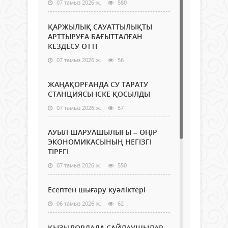
07 тамыз 2026 ж.
580
ҚАРЖЫЛЫҚ САУАТТЫЛЫҚТЫ
АРТТЫРУҒА БАҒЫТТАЛҒАН
КЕЗДЕСУ ӨТТІ
07 тамыз 2026 ж.
56
ЖАҢАҚОРҒАНДА СУ ТАРАТУ
СТАНЦИЯСЫ ІСКЕ ҚОСЫЛДЫ
07 тамыз 2026 ж.
57
АУЫЛ ШАРУАШЫЛЫҒЫ – ӨҢІР
ЭКОНОМИКАСЫНЫҢ НЕГІЗГІ
ТІРЕГІ
07 тамыз 2026 ж.
550
Есептен шығару куәліктері
06 тамыз 2026 ж.
62
ҚЫЗЫЛОРДАДА САЙЛАУШЫЛАР