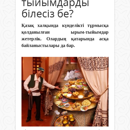
тыйымдарды
білесіз бе?
Қазақ халқында күнделікті тұрмысқа
қолданылған ырым-тыйымдар
жетерлік. Олардың қатарында асқа
байланыстылары да бар.