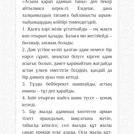
«А
сына қарап адамын таны» деп бекер
айтылмаса керек-ті.
Ендеше, дана
халқымыздың тағамға байланысты ырым-
тыйымдардың кейбірі төмендегідей.
1. Қызға кәрі жілік ұстатпайды – оң жақта
көп отырып қалады. Балаға ми жегізбейді –
былжыр, ынжық болады.
2. Дәм үстіне келіп қалған адам немесе бір
нәрсе сұрап, анықтап білуге кірген адам
асығыс болып, дәмге қарамайтын жағдайда
астан үлкен еместігін білдіріп, қандай да
бір дәмнен ауыз тиіп кетеді.
3. Тұзды бейберекет шашпайды, астың
иманы – тұз деп қарайды.
4. Ішіп отырған шайға шама түссе – қонақ
келеді.
5. Бiр жылда адамның көптеген арман
тiлегi орындалып, мақсатына жетiп,
табысқа кенелсе, сол жылды құт жылы
санап ерекше еске алады. Осы жылы құт-