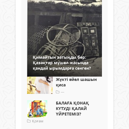
Қимайтын затыңды бер:
Қазақтар мүшел жасында
қандай ырымдарға сенген?
Жүктi әйел шашын
қиса
---
БАЛАҒА ҚОНАҚ
КҮТУДІ ҚАЛАЙ
ҮЙРЕТЕМІЗ?
Қоғам