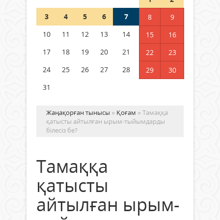
Шетелде жүрген Қазақстан
3
4
5
6
7
8
9
азаматтары қалай дауыс бере
алады?
10
11
12
13
14
15
16
05 тамыз 2026 ж.
144
17
18
19
20
21
22
23
24
25
26
27
28
29
30
31
Жаңақорған тынысы
»
Қоғам
» Тамаққа
қатысты айтылған ырым-тыйымдарды
білесіз бе?
Тамаққа
қатысты
айтылған ырым-