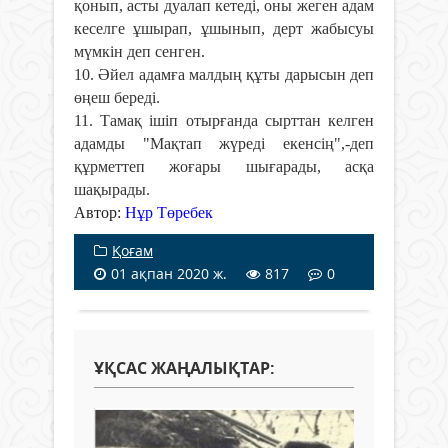
қонып, асты дуалап кетеді, оны жеген адам
кеселге ұшырап, ұшынып, дерт жабысуы
мүмкін деп сенген.
10. Әйел адамға малдың құты дарысын деп
өңеш береді.
11. Тамақ ішіп отырғанда сырттан келген
адамды "Мақтап жүреді екенсің",-деп
құрметтеп жоғары шығарады, асқа
шақырады.
Автор:
Нұр Төребек
Қоғам
01 ақпан 2020 ж.
817
0
ҰҚСАС ЖАҢАЛЫҚТАР: