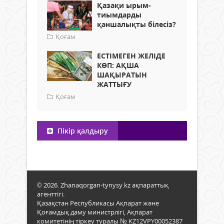
Қазақи ырым-
тиымдарды
қаншалықты білесіз?
Қоғам
ЕСТІМЕГЕН ЖЕЛІДЕ
КӨП: АҚША
ШАҚЫРАТЫН
ЖАТТЫҒУ
Қоғам
Пікір қалдыру
© 2026. Zhanaqorgan-tynysy.kz ақпараттық
агенттігі.
Қазақстан Республикасы Ақпарат және
Қоғамдық даму министрлігі, Ақпарат
комитетінің тіркеу туралы № KZ12VPY00052387