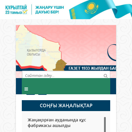
СОҢҒЫ ЖАҢАЛЫҚТАР
Жаңақорған ауданында құс
фабрикасы ашылды