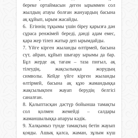
береке ортаймасын деген ырыммен сол
жылдың атауы болған жануардың басына
ақ құйып, ырым жасайды.
6. Егiннiң тұқымы үшiн бiреу қарызға дән
сұраса ренжiмей бередi, дәндi адам емес,
қара жер тiлеп жатыр деп ырымдайды.
7. Үйге кірген жыланды өлтірмей, басына
сүт, айран, құйып шығару ырымы да бар.
Бұл жерде ақ тағам – таза пиғыл, ақ
тiлеудiң, жақсылыққа жорудың
символы. Кейде үйге кірген жыланды
өлтірмей, басына ақ құю жамандыққа
жақсылықпен жауап берудің белгісі
саналған.
8. Қалыптасқан дәстүр бойынша тамақты
сол қолмен жемейдi – салдары
жаманшылыққа апаруы кәдік.
9. Халқымыз түнде тамақтың бетiн жауып
қояды. Ашық қалса, жаман, зұлым күш