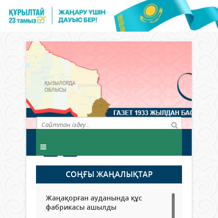
СОҢҒЫ ЖАҢАЛЫҚТАР
Жаңақорған ауданында құс
фабрикасы ашылды