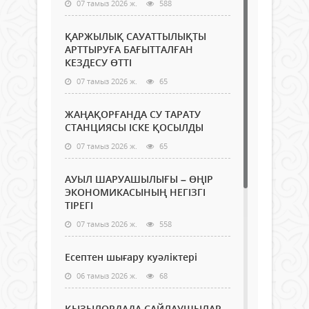
07 тамыз 2026 ж.
588
ҚАРЖЫЛЫҚ САУАТТЫЛЫҚТЫ
АРТТЫРУҒА БАҒЫТТАЛҒАН
КЕЗДЕСУ ӨТТІ
07 тамыз 2026 ж.
65
ЖАҢАҚОРҒАНДА СУ ТАРАТУ
СТАНЦИЯСЫ ІСКЕ ҚОСЫЛДЫ
07 тамыз 2026 ж.
65
АУЫЛ ШАРУАШЫЛЫҒЫ – ӨҢІР
ЭКОНОМИКАСЫНЫҢ НЕГІЗГІ
ТІРЕГІ
07 тамыз 2026 ж.
558
Есептен шығару куәліктері
06 тамыз 2026 ж.
68
ҚЫЗЫЛОРДАДА САЙЛАУШЫЛАР