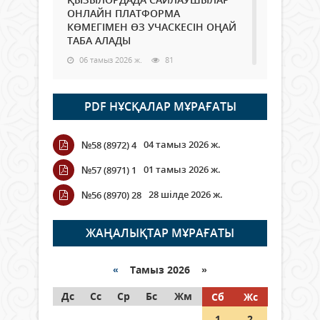
ОНЛАЙН ПЛАТФОРМА
КӨМЕГІМЕН ӨЗ УЧАСКЕСІН ОҢАЙ
ТАБА АЛАДЫ
06 тамыз 2026 ж.
81
Open Air: Қызылорда облысы
PDF НҰСҚАЛАР МҰРАҒАТЫ
полиция департаменті 20
мыңнан астам көрерменнің
қауіпсіздігін қамтамасыз етті
04 тамыз 2026 ж.
№58 (8972) 4
06 тамыз 2026 ж.
88
01 тамыз 2026 ж.
№57 (8971) 1
Wi-Fi ҚАБЫРҒА АРҚЫЛЫ ҚАЛАЙ
28 шілде 2026 ж.
№56 (8970) 28
ӨТЕДІ?
06 тамыз 2026 ж.
257
ЖАҢАЛЫҚТАР МҰРАҒАТЫ
Как могут проголосовать
граждане Казахстана,
«
Тамыз 2026 »
находящиеся за рубежом?
Дс
Сс
Ср
Бс
Жм
Сб
Жс
05 тамыз 2026 ж.
139
1
2