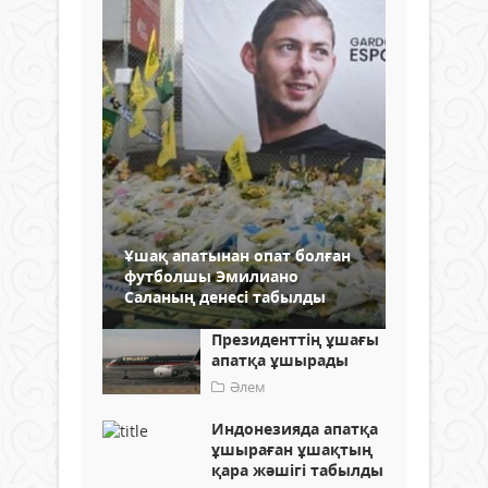
Ұшақ апатынан опат болған
футболшы Эмилиано
Саланың денесі табылды
Президенттің ұшағы
апатқа ұшырады
Әлем
Индонезияда апатқа
ұшыраған ұшақтың
қара жәшігі табылды