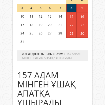
Шетелде жүрген Қазақстан
3
4
5
6
7
8
9
азаматтары қалай дауыс бере
алады?
10
11
12
13
14
15
16
05 тамыз 2026 ж.
149
17
18
19
20
21
22
23
24
25
26
27
28
29
30
31
Жаңақорған тынысы
»
Әлем
» 157 АДАМ
МІНГЕН ҰШАҚ АПАТҚА ҰШЫРАДЫ
157 АДАМ
МІНГЕН ҰШАҚ
АПАТҚА
ҰШЫРАДЫ