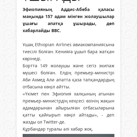
Эфиопияның Аддис-Абеба қаласы
маңында 157 адам мінген жолаушылар
ұшағы апатқа ұшырады, деп
хабарлайды ВВС.
Ұшақ Ethiopian Airlines авиакомпаниясына
тиесілі болған. Кенияға ұшып бара жатқан
көрінеді.
Бортта 149 жолаушы және сегіз экипаж
мүшесі болған. Елдің премьер-министрі
Аби Ахмед Али апатта қаза тапқандардың
отбасына көңіл айтты.
«Үкімет пен Эфиопия халқының атынан
премьер-министрдің кеңсесі өзінің жақын
адамдарынан айырылған отбасыларына
қатты қайғырып көңіл айтады», - деп
жазды ол Twitter-де.
Құрбандар туралы әлі хабар жоқ.