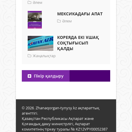
Әлем
МЕКСИКАДАҒЫ АПАТ
Әлем
КОРЕЯДА ЕКІ ҰШАҚ
СОҚТЫҒЫСЫП
ҚАЛДЫ
Жаңалықтар
Пікір қалдыру
© 2026. Zhanaqorgan-tynysy.kz ақпараттық
агенттігі.
Қазақстан Республикасы Ақпарат және
Қоғамдық даму министрлігі, Ақпарат
комитетінің тіркеу туралы № KZ12VPY00052387