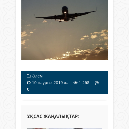
Әлем
10 наурыз 2019 ж.
1 268
0
ҰҚСАС ЖАҢАЛЫҚТАР: