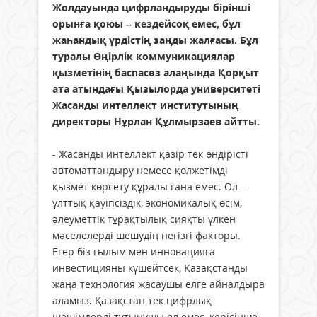
Жолдауында цифрландыруды бірінші
орынға қоюы – кездейсоқ емес, бұл
жаһандық үрдістің заңды жалғасы. Бұл
туралы Өңірлік коммуникациялар
қызметінің баспасөз алаңында Қорқыт
ата атындағы Қызылорда университеті
Жасанды интеллект институтының
директоры Нұрлан Құлмырзаев айтты.
- Жасанды интеллект қазір тек өндірісті
автоматтандыру немесе қолжетімді
қызмет көрсету құралы ғана емес. Ол –
ұлттық қауіпсіздік, экономикалық өсім,
әлеуметтік тұрақтылық сияқты үлкен
мәселелерді шешудің негізгі факторы.
Егер біз ғылым мен инновацияға
инвестицияны күшейтсек, Қазақстанды
жаңа технология жасаушы елге айналдыра
аламыз. Қазақстан тек цифрлық
шешімдерді тұтынушы ел емес, керісінше