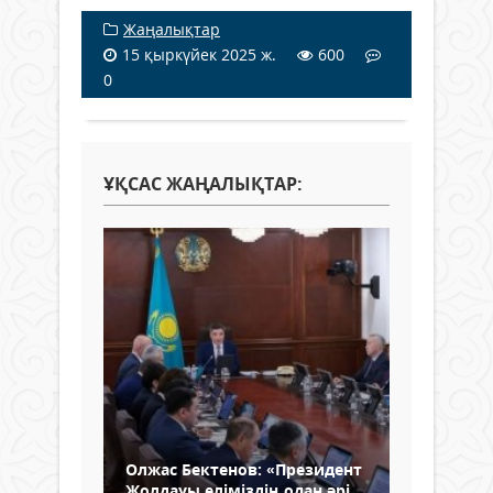
Жаңалықтар
15 қыркүйек 2025 ж.
600
0
ҰҚСАС ЖАҢАЛЫҚТАР:
Олжас Бектенов: «Президент
Жолдауы еліміздің одан әрі