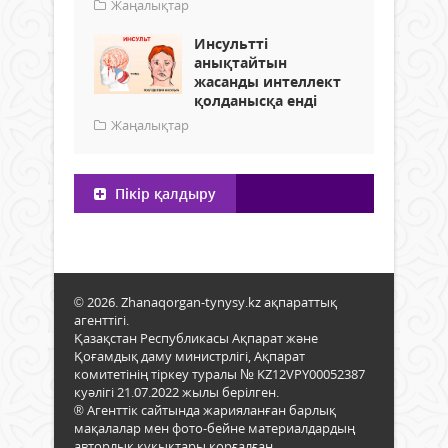
Жаңалықтар
Инсультті
анықтайтын
жасанды интеллект
қолданысқа енді
Жаңалықтар
Пікір қалдыру
© 2026. Zhanaqorgan-tynysy.kz ақпараттық
агенттігі.
Қазақстан Республикасы Ақпарат және
Қоғамдық даму министрлігі, Ақпарат
комитетінің тіркеу туралы № KZ12VPY00052387
куәлігі 21.07.2022 жылы берілген.
® Агенттік сайтында жарияланған барлық
мақалалар мен фото-бейне материалдардың
авторлық құқықтары қорғалған.