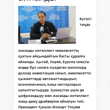
Бүгінгі
таңда
жасанды интеллект мемлекеттің
қуатын айқындайтын басты құралға
айналды. Қытай, Корея, Еуропа сияқты
елдер бұл салаға жүздеген миллиард
доллар инвестиция салып, мемлекеттік
қызметтерді автоматтандырып,
экономиканың жаңа секторларын
қалыптастыруда. Қазақстан үшін де
цифрландыру мен жасанды интеллект
жаңа даму драйверіне айналуы тиіс.
Президент Қасым-Жомарт Тоқаев