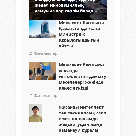
жедел инновациялық
дамуына зор серпін береді»
Мемлекет басшысы
Қазақстанда жаңа
министрлік
құрылатындығын
айтты
Жаңалықтар
Мемлекет басшысы
жасанды
интеллектіні дамыту
мәселелері жөнінде
кеңес өткізді
Жаңалықтар
Жасанды интеллект
тек техникалық сала
емес, ол қоғамды
жақсартудың жаңа
заманауи құралы