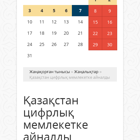
3
4
5
6
7
8
9
Германия аптап ыстыққа
байланысты суды үнемдей
10
11
12
13
14
15
16
бастады
17
18
19
20
21
22
23
04 тамыз 2026 ж.
96
24
25
26
27
28
29
30
31
Жаңақорған тынысы
»
Жаңалықтар
»
Қазақстан цифрлық мемлекетке айналды
Қазақстан
цифрлық
мемлекетке
айналды