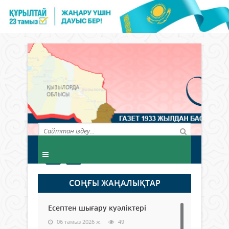
СОҢҒЫ ЖАҢАЛЫҚТАР
Есептен шығару куәліктері
06 тамыз 2026 ж.
49