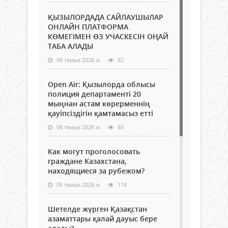
ҚЫЗЫЛОРДАДА САЙЛАУШЫЛАР
ОНЛАЙН ПЛАТФОРМА
КӨМЕГІМЕН ӨЗ УЧАСКЕСІН ОҢАЙ
ТАБА АЛАДЫ
06 тамыз 2026 ж.
62
Open Air: Қызылорда облысы
полиция департаменті 20
мыңнан астам көрерменнің
қауіпсіздігін қамтамасыз етті
06 тамыз 2026 ж.
65
Как могут проголосовать
граждане Казахстана,
находящиеся за рубежом?
05 тамыз 2026 ж.
118
Шетелде жүрген Қазақстан
азаматтары қалай дауыс бере